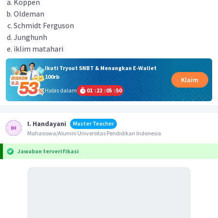
Koppen
Oldeman
Schmidt Ferguson
Junghunh
iklim matahari
Ikuti Tryout SNBT & Menangkan E-Wallet
100rb
Klaim
Habis dalam
01
:
22
:
05
:
50
I. Handayani
Master Teacher
Mahasiswa/Alumni Universitas Pendidikan Indonesia
Jawaban terverifikasi