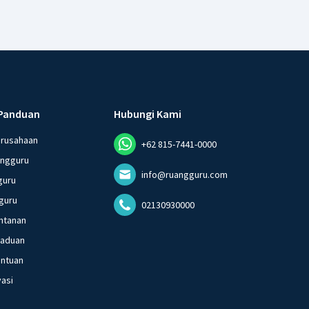
Panduan
Hubungi Kami
erusahaan
+62 815-7441-0000
angguru
info@ruangguru.com
guru
guru
02130930000
ntanan
gaduan
entuan
vasi