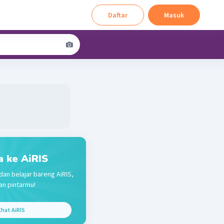
Daftar
Masuk
a ke AiRIS
dan belajar bareng AiRIS,
n pintarmu!
hat AiRIS