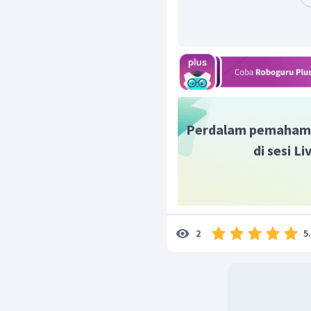
Perdalam pemaham
di sesi L
5
2