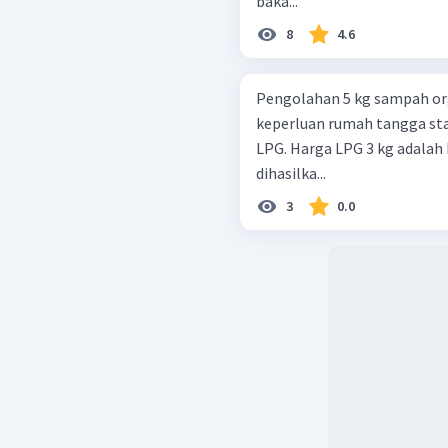
baka...
8
4.6
Pengolahan 5 kg sampah org
keperluan rumah tangga st
LPG. Harga LPG 3 kg adalah
dihasilka...
3
0.0