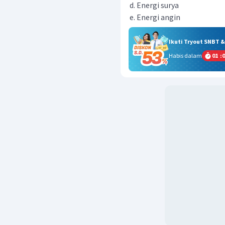
Energi surya
Energi angin
Ikuti Tryout SNBT 
Habis dalam
01
:
0