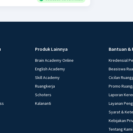
u
Produk Lainnya
Bantuan & 
Brain Academy Online
Kredensial P
English Academy
Beasiswa Ru
Skill Academy
Cicilan Ruang
Ruangkerja
Promo Ruang
Schoters
Laporan Kere
ess
Kalananti
Layanan Pen
Syarat & Ket
Kebijakan Pri
Tentang Kami