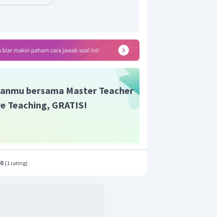
anmu bersama Master Teacher
ive Teaching, GRATIS!
.0
(
1 rating
)