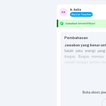
A. Aulia
Master Teacher
Jawaban terverifikasi
Pembahasan
Jawaban yang benar unt
Salah satu energi yan
biogas. Biogas mampu 
rumah tangga petani dan
dapat digunakan sebaga
untuk bercocok tanam ma
Dengan demikian, pema
peternakan dapat mengha
Oleh karena itu, jawaba
Buka akses jaw