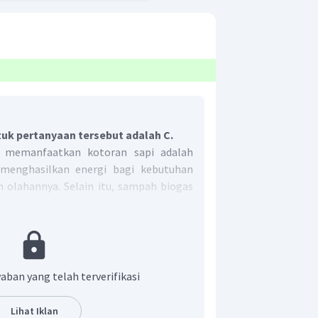
uk pertanyaan tersebut adalah C.
g memanfaatkan kotoran sapi adalah
menghasilkan energi bagi kebutuhan
 olahannya. Selain itu, sampah biogas
i sumber pupuk organik yang dipakai
upun tambahan hijauan pakan ternak.
nfaatan kotoran ternak dari sektor
silkan biogas.
n yang tepat adalah C.
aban yang telah terverifikasi
Lihat Iklan