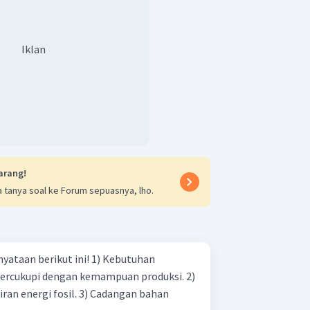
Iklan
arang!
 tanya soal ke Forum sepuasnya, lho.
erikut ini! 1) Kebutuhan
ercukupi dengan kemampuan produksi. 2)
fosil. 3) Cadangan bahan