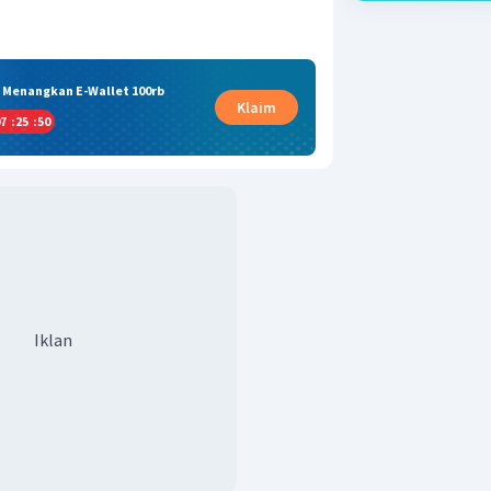
& Menangkan E-Wallet 100rb
Klaim
7
:
25
:
49
Iklan