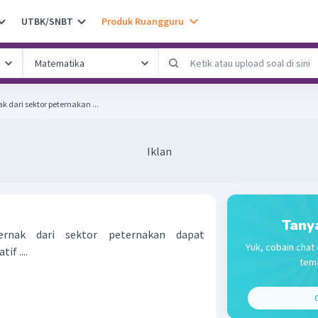
UTBK/SNBT
Produk Ruangguru
 dari sektor peternakan ...
Iklan
Tany
rnak dari sektor peternakan dapat
Yuk, cobain chat 
if ....
tema
C