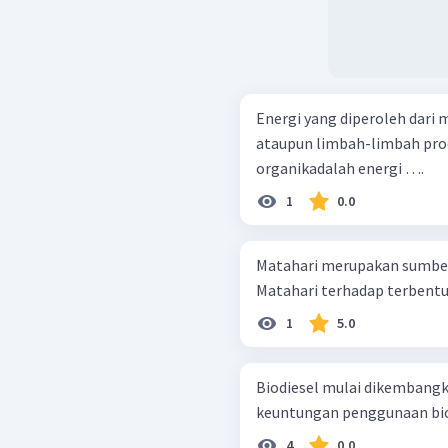
Energi yang diperoleh dari 
ataupun limbah-limbah pro
organikadalah energi ….
1
0.0
Matahari merupakan sumber
Matahari terhadap terbentu
1
5.0
Biodiesel mulai dikembangk
keuntungan penggunaan biodi
4
0.0