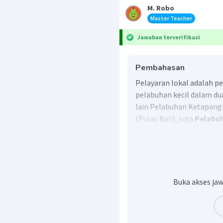
M. Robo
Master Teacher
Jawaban terverifikasi
Pembahasan
Pelayaran lokal adalah 
pelabuhan kecil dalam du
lain Pelabuhan Ketapang
(Pulau Bali), juga
Pelabuh
Pelabuhan Bakauheni (P
untuk pelayaran lokal bia
yang tepat adalah b.
Buka akses jaw