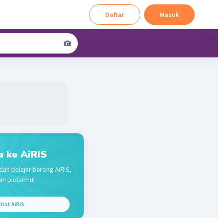
Daftar
Masuk
a ke AiRIS
dan belajar bareng AiRIS,
n pintarmu!
hat AiRIS