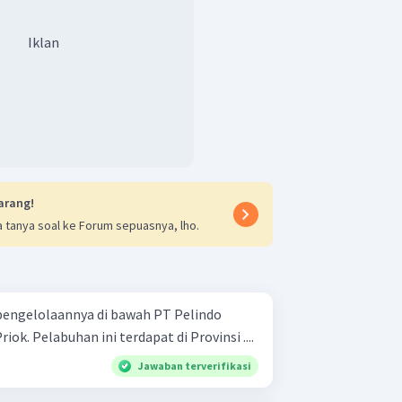
Iklan
arang!
 tanya soal ke Forum sepuasnya, lho.
pengelolaannya di bawah PT Pelindo
ok. Pelabuhan ini terdapat di Provinsi ....
Jawaban terverifikasi