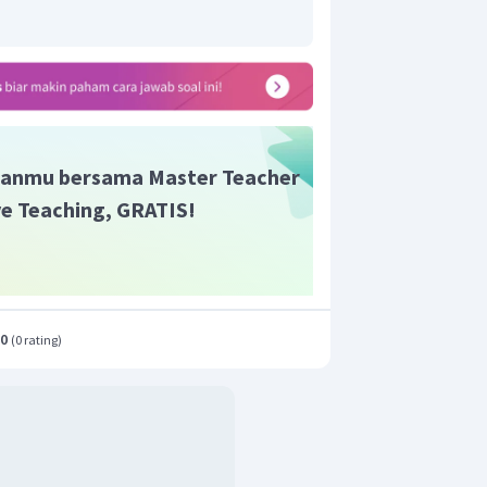
anmu bersama Master Teacher
ive Teaching, GRATIS!
.0
(
0 rating
)