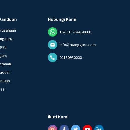
Panduan
Hubungi Kami
erusahaan
+62 815-7441-0000
angguru
info@ruangguru.com
guru
guru
02130930000
ntanan
gaduan
entuan
vasi
Ikuti Kami