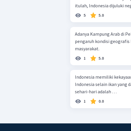
itulah, Indonesia dijuluki nega
5
5.0
Adanya Kampung Arab di Pek
pengaruh kondisi geografis 
masyarakat.
1
5.0
Indonesia memiliki kekayaan 
Indonesia selain ikan yang
sehari-hari adalah …
1
0.0