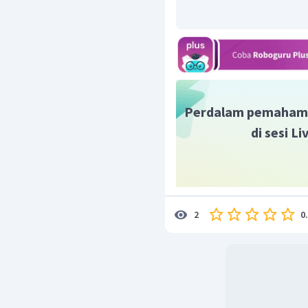
Perdalam pemaham
di sesi L
0
2