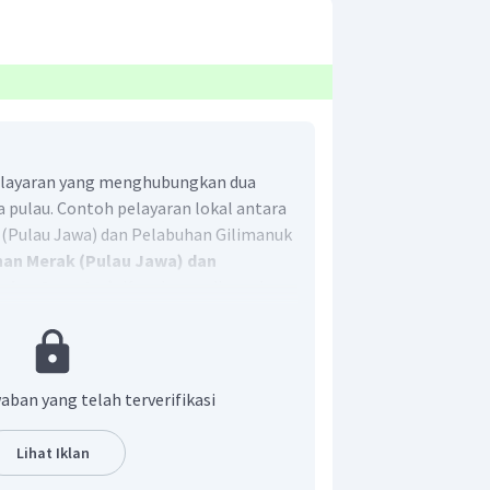
pelayaran yang menghubungkan dua
a pulau. Contoh pelayaran lokal antara
 (Pulau Jawa) dan Pelabuhan Gilimanuk
an Merak (Pulau Jawa) dan
ulau Sumatra).
Kapal yang digunakan
sanya berupa kapal feri. Jadi, jawaban
aban yang telah terverifikasi
Lihat Iklan