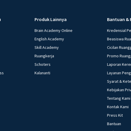
u
Produk Lainnya
Bantuan & 
Brain Academy Online
Kredensial P
English Academy
Beasiswa Ru
Skill Academy
Cicilan Ruang
Ruangkerja
Promo Ruang
Schoters
Laporan Kere
ess
Kalananti
Layanan Pen
Syarat & Ket
Kebijakan Pri
Tentang Kami
Kontak Kami
Press Kit
Bantuan