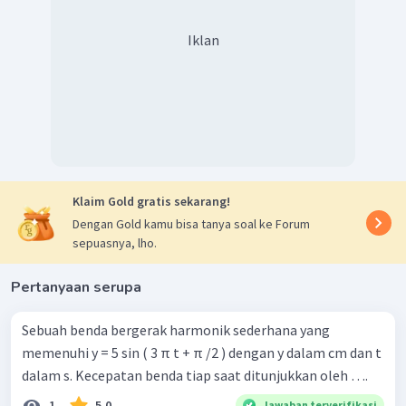
Iklan
Klaim Gold gratis sekarang!
Dengan Gold kamu bisa tanya soal ke Forum
sepuasnya, lho.
Pertanyaan serupa
Sebuah benda bergerak harmonik sederhana yang
memenuhi y = 5 sin ( 3 π t + π /2 ) dengan y dalam cm dan t
dalam s. Kecepatan benda tiap saat ditunjukkan oleh ….
1
5.0
Jawaban terverifikasi