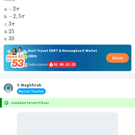
−
2
π
−
2
,
5
π
3
π
25
30
Ikuti Tryout SNBT & Menangkan E-Wallet
100rb
Klaim
Habis dalam
01
:
09
:
32
:
53
Y. Maghfirah
Master Teacher
Jawaban terverifikasi