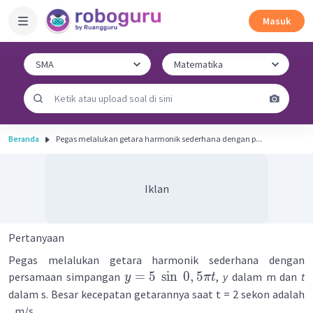
Masuk
Beranda
Pegas melalukan getara harmonik sederhana dengan p...
Iklan
Pertanyaan
Pegas melalukan getara harmonik sederhana dengan
=
5
sin
0
,
5
persamaan simpangan
,
y
dalam m dan
t
y
π
t
dalam s. Besar kecepatan getarannya saat t = 2 sekon adalah
...m/s.