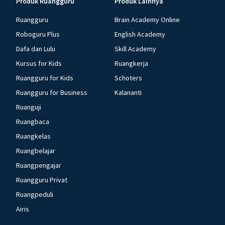
Produk Ruangguru
Produk Lainnya
Ruangguru
Brain Academy Online
Roboguru Plus
English Academy
Dafa dan Lulu
Skill Academy
Kursus for Kids
Ruangkerja
Ruangguru for Kids
Schoters
Ruangguru for Business
Kalananti
Ruanguji
Ruangbaca
Ruangkelas
Ruangbelajar
Ruangpengajar
Ruangguru Privat
Ruangpeduli
Airis