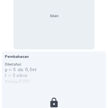
Iklan
Pembahasan
Diketahui:
=
5
sin
0
,
5
y
π
t
=
2
sekon
t
(
2
)
Ditanya:
?
V
Jawab:
Kecepatan benda merupakan turunan pertama dari
persamaan simpangan benda, yaitu
(
5
sin
0
,
5
)
d
y
d
π
t
=