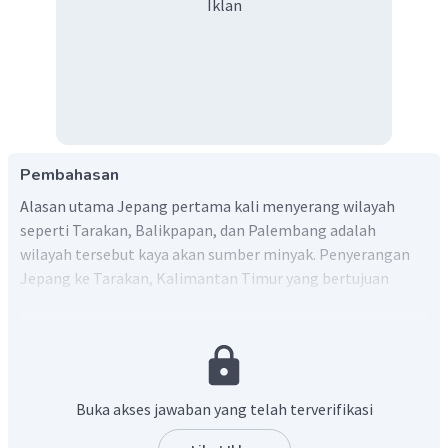
Iklan
Pembahasan
Alasan utama Jepang pertama kali menyerang wilayah
seperti Tarakan, Balikpapan, dan Palembang adalah
wilayah tersebut kaya akan sumber minyak. Penyerangan
Jepang ke Tarakan, Kalimantan Timur yang bertujuan
untuk menguasai instalasi minyak, dimulai tanggal 11
Januari 1942 dan berhasil menaklukkan kota tersebut pada
12 Januari 1942. Jepang melanjutkan serangannya ke
Balikpapan, yang juga merupakan sumber minyak. Kota ini
berhasil dikuasai Jepang pada 24 Januari 1942. Sumber-
Buka akses jawaban yang telah terverifikasi
sumber minyak sangat berfungsi bagi Jepang untuk
menunjang keperluan Perang Asia Timur Raya khususnya