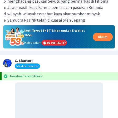
menghadang pasukan Sekutu yang bermarkas di Filipina
Jawa masih kuat karena pemusatan pasukan Belanda
wilayah-wilayah tersebut kaya akan sumber minyak
Samudra Pasifik telah dikuasai oleh Jepang
Ikuti Tryout SNBT & Menangkan E-Wallet
100rb
Klaim
Habis dalam
02
:
08
:
51
:
57
C. Sianturi
Master Teacher
Jawaban terverifikasi