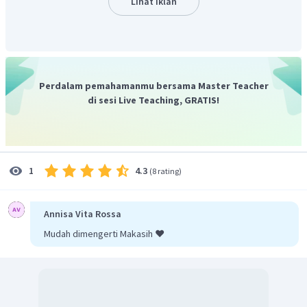
Lihat Iklan
untuk operasional alat-alat militer.
Perdalam pemahamanmu bersama Master Teacher
di sesi Live Teaching, GRATIS!
4.3
1
(
8 rating
)
Annisa Vita Rossa
Mudah dimengerti Makasih ❤️