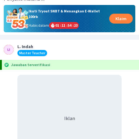
Ikuti Tryout SNBT & Menangkan E-Wallet
100rb
Klaim
Habis dalam
01
:
11
:
54
:
23
L. Indah
Master Teacher
Jawaban terverifikasi
Iklan