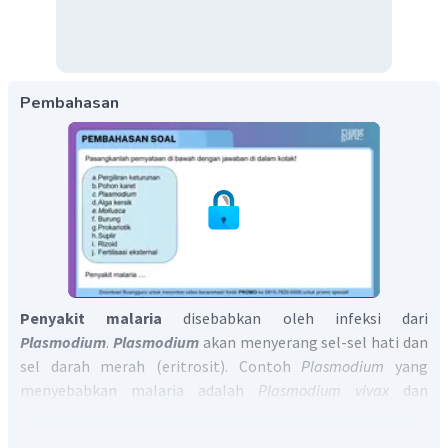
Pembahasan
Penyakit malaria
disebabkan oleh infeksi dari
Plasmodium
.
Plasmodium
akan menyerang sel-sel hati dan
sel darah merah (eritrosit). Contoh
Plasmodium
yang
menyebabkan malaria adalah
Plasmodium vivax
dan
Plasmodium falciparum.
Jadi pasangan yang tepat adalah C.
Plasmodium.