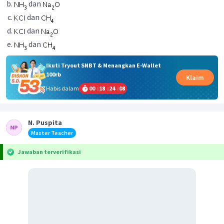
dan
dan
dan
dan
Ikuti Tryout SNBT & Menangkan E-Wallet
100rb
Klaim
Habis dalam
00
:
18
:
24
:
08
N. Puspita
Master Teacher
Jawaban terverifikasi