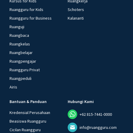
Kursus for Kids
Ruangkerja
Ruangguru for Kids
Schoters
Ruangguru for Business
Kalananti
Ruanguji
Ruangbaca
Ruangkelas
Ruangbelajar
Ruangpengajar
Ruangguru Privat
Ruangpeduli
Airis
Bantuan & Panduan
Hubungi Kami
Kredensial Perusahaan
+62 815-7441-0000
Beasiswa Ruangguru
info@ruangguru.com
Cicilan Ruangguru