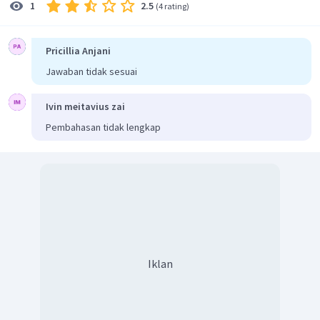
2.5
1
(
4 rating
)
Rumus bangun
sebagai berikut:
Pricillia Anjani
Jawaban tidak sesuai
Ivin meitavius zai
Pembahasan tidak lengkap
Jadi, jawaban yang benar adalah
E.
Iklan