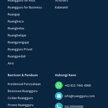
Ruangguru for Kids
Schoters
Ruangguru for Business
Kalananti
Ruanguji
Ruangbaca
Ruangkelas
Ruangbelajar
Ruangpengajar
Ruangguru Privat
Ruangpeduli
Airis
Bantuan & Panduan
Hubungi Kami
Kredensial Perusahaan
+62 815-7441-0000
Beasiswa Ruangguru
info@ruangguru.com
Cicilan Ruangguru
Promo Ruangguru
02130930000