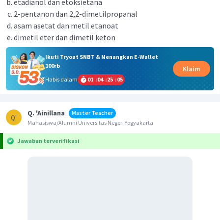
etadianol dan etoksietana
2-pentanon dan 2,2-dimetilpropanal
asam asetat dan metil etanoat
dimetil eter dan dimetil keton
Ikuti Tryout SNBT & Menangkan E-Wallet
100rb
Klaim
Habis dalam
01
:
04
:
25
:
05
Q. 'Ainillana
Master Teacher
Q'
Mahasiswa/Alumni Universitas Negeri Yogyakarta
Jawaban terverifikasi