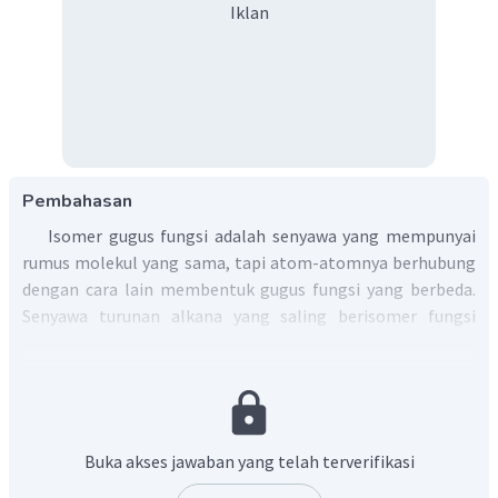
Iklan
Pembahasan
Isomer gugus fungsi adalah senyawa yang mempunyai
rumus molekul yang sama, tapi atom-atomnya berhubung
dengan cara lain membentuk gugus fungsi yang berbeda.
Senyawa turunan alkana yang saling berisomer fungsi
adalah:
Alkanol (alkohol) dengan alkoksi alkana (eter)
dengan rumus umum C
H
O
n
2n+2
Alkanal (aldehida) dengan alkanon (keton) dengan
Buka akses jawaban yang telah terverifikasi
rumus umum C
H
O
n
2n
Asam alkanoat (asam karboksilat) dengan alkil