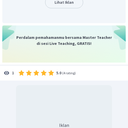
Lihat Iklan
alkanoat (ester) dengan rumus umum C
H
O
n
2n
2
Berdasarkan kelima pilihan jawaban di atas, dua senyawa
yang saling berisomer fungsi adalah 2-pentanon dan 2,2-
dimetilpropanal dengan rumus molekul C
H
O.
5
10
Perdalam pemahamanmu bersama Master Teacher
Jadi, jawaban yang benar adalah C
.
di sesi Live Teaching, GRATIS!
5.0
1
(
4 rating
)
Iklan