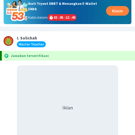
Ikuti Tryout SNBT & Menangkan E-Wallet
100rb
Klaim
Habis dalam
02
:
05
:
12
:
48
I. Solichah
Master Teacher
Jawaban terverifikasi
Iklan