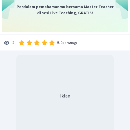
Perdalam pemahamanmu bersama Master Teacher
di sesi Live Teaching, GRATIS!
5.0
2
(
2 rating
)
Iklan