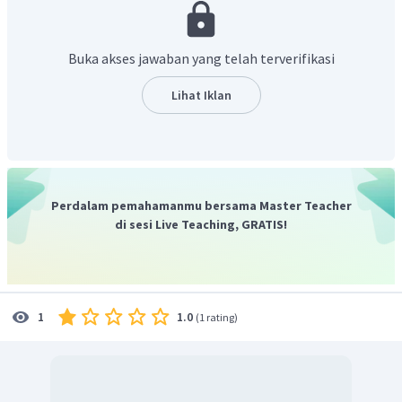
Buka akses jawaban yang telah terverifikasi
Lihat Iklan
Pada ion
artinya atom Ca melepas 2 elektron,
banyaknya proton, neutron dan elektron yaitu :
Perdalam pemahamanmu bersama Master Teacher
di sesi Live Teaching, GRATIS!
1.0
1
(
1 rating
)
Dengan demikian, banyaknya proton, neutron, dan
elektron yang terdapat pada ion
berturut-
turut adalah 20, 20, 18.