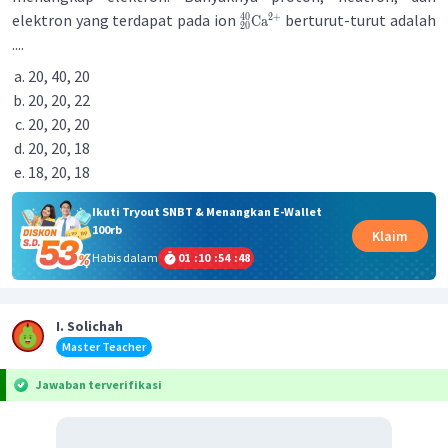
elektron yang terdapat pada ion
berturut-turut adalah
2
+
40
Ca
20
....
20, 40, 20
20, 20, 22
20, 20, 20
20, 20, 18
18, 20, 18
Ikuti Tryout SNBT & Menangkan E-Wallet
100rb
Klaim
Habis dalam
01
:
10
:
54
:
47
I. Solichah
Master Teacher
Jawaban terverifikasi