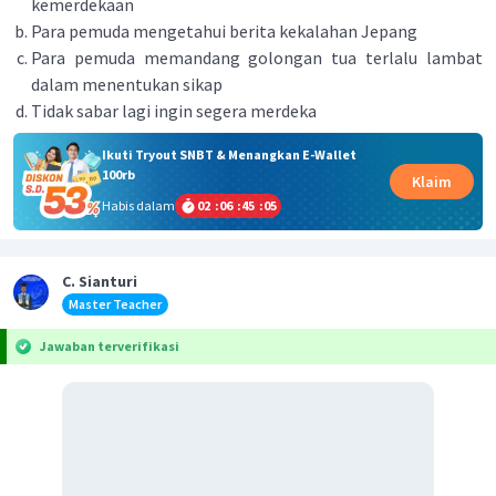
kemerdekaan
Para pemuda mengetahui berita kekalahan Jepang
Para pemuda memandang golongan tua terlalu lambat
dalam menentukan sikap
Tidak sabar lagi ingin segera merdeka
Ikuti Tryout SNBT & Menangkan E-Wallet
100rb
Klaim
Habis dalam
02
:
06
:
45
:
05
C. Sianturi
Master Teacher
Jawaban terverifikasi