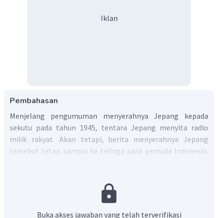
Iklan
Pembahasan
Menjelang pengumuman menyerahnya Jepang kepada
sekutu pada tahun 1945, tentara Jepang menyita radio
milik rakyat. Akan tetapi, berita menyerahnya Jepang
tersebut tetap sampai ke telinga para pemuda Indonesia.
Mendengar kekalahan Jepang, para pemuda langsung
meresponnya dengan mengadakan pertemuan. Setelah
pertemuan tersebut, para pemuda, seperti Subadio,
Wikana, Suroto Kunto, dan Aidit bertemu dengan Sukarno.
Mereka menuntut agar kemerdekaan segera diumumkan
Buka akses jawaban yang telah terverifikasi