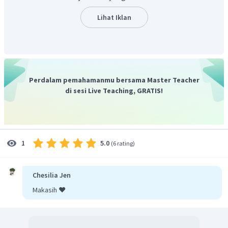
secepatnya.
Dengan demikian, jawaban yang tepat adalah B.
Lihat Iklan
Perdalam pemahamanmu bersama Master Teacher
di sesi Live Teaching, GRATIS!
5.0
1
(
6 rating
)
Chesilia Jen
Makasih ❤️