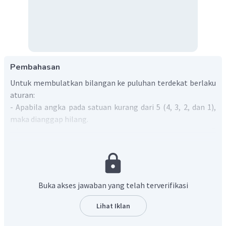
Pembahasan
Untuk membulatkan bilangan ke puluhan terdekat berlaku
aturan:
- Apabila angka pada satuan kurang dari 5 (4, 3, 2, dan 1),
maka dianggap hilang.
- Apabila angka pada satuan lebih dari atau sama dengan 5
(5, 6, 7, 8, dam 9), maka dibulatkan ke puluhan di atasnya.
98 cm
Diketahui panjang tali Lina
. Karena angka
8
5
satuannya sama dengan
atau lebih dari
sehingga
dilakukan pembulatan ke atas atau ke puluhan berikutnya.
Buka akses jawaban yang telah terverifikasi
100 cm
Jadi, panjang tali Lina kira-kira
Oleh karena itu, jawaban yang tepat adalah B.
Lihat Iklan