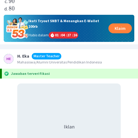
90
80
Ikuti Tryout SNBT & Menangkan E-Wallet
100rb
Klaim
Habis dalam
01
:
04
:
27
:
16
H. Eka
Master Teacher
Mahasiswa/Alumni Universitas Pendidikan Indonesia
Jawaban terverifikasi
Iklan