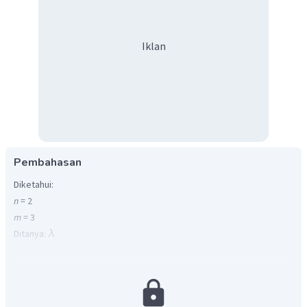
Iklan
Pembahasan
Diketahui:
n
= 2
m
= 3
Ditanya:
Jawab:
Balmer
menemukan bahwa cahaya sinar tampak dihasilkan pada
transisi elektron dari berbagai kulit luar menuju kulit ke-2
(n=2). Karena diminta lamda yg paling panjang berarti m-nya adalah