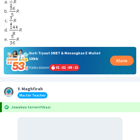
Ikuti Tryout SNBT & Menangkan E-Wallet
100rb
Klaim
Habis dalam
01
:
02
:
09
:
15
Y. Maghfirah
Master Teacher
Jawaban terverifikasi