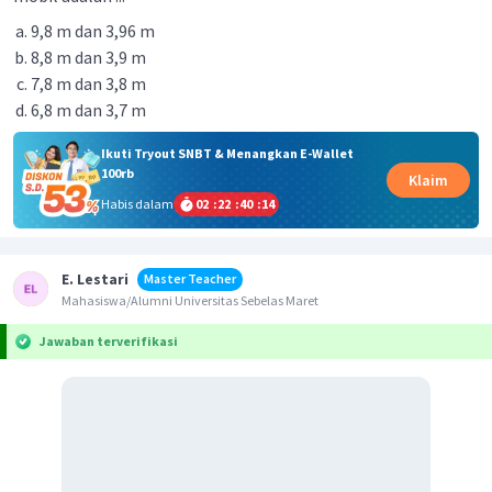
9,8 m dan 3,96 m
8,8 m dan 3,9 m
7,8 m dan 3,8 m
6,8 m dan 3,7 m
Ikuti Tryout SNBT & Menangkan E-Wallet
100rb
Klaim
Habis dalam
02
:
22
:
40
:
14
E. Lestari
Master Teacher
Mahasiswa/Alumni Universitas Sebelas Maret
Jawaban terverifikasi