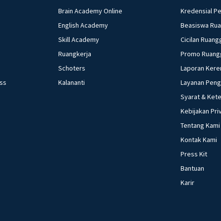
Brain Academy Online
Kredensial P
English Academy
Beasiswa Ru
Skill Academy
Cicilan Ruang
Ruangkerja
Promo Ruang
Schoters
Laporan Kere
ess
Kalananti
Layanan Pen
Syarat & Ket
Kebijakan Pri
Tentang Kami
Kontak Kami
Press Kit
Bantuan
Karir