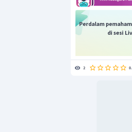
Perdalam pemaham
di sesi L
0
2