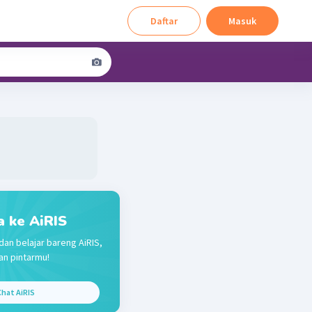
Daftar
Masuk
a ke AiRIS
dan belajar bareng AiRIS,
n pintarmu!
hat AiRIS