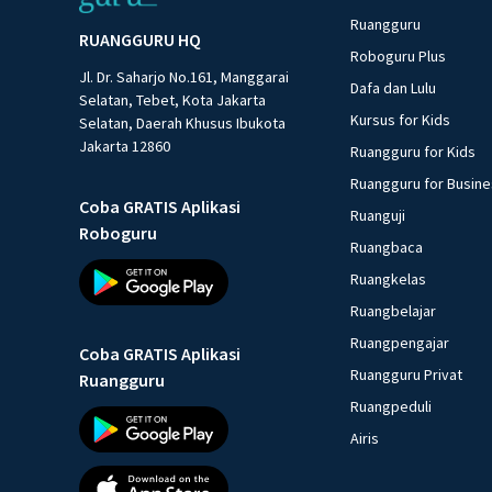
Ruangguru
RUANGGURU HQ
Roboguru Plus
Jl. Dr. Saharjo No.161, Manggarai
Dafa dan Lulu
Selatan, Tebet, Kota Jakarta
Kursus for Kids
Selatan, Daerah Khusus Ibukota
Jakarta 12860
Ruangguru for Kids
Ruangguru for Busin
Coba GRATIS Aplikasi
Ruanguji
Roboguru
Ruangbaca
Ruangkelas
Ruangbelajar
Ruangpengajar
Coba GRATIS Aplikasi
Ruangguru Privat
Ruangguru
Ruangpeduli
Airis