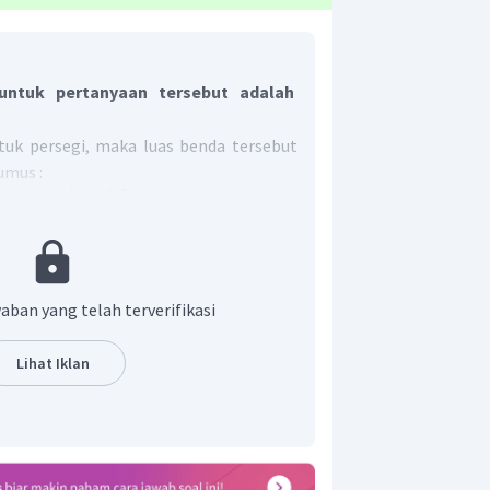
ntuk pertanyaan tersebut adalah
tuk persegi, maka luas benda tersebut
umus :
as
=
sisi
×
sisi
 akan mengecat permukaan meja yang
 ukuran :
ang
sisi
=
50
cm
meja tersebut, yaitu :
aban yang telah terverifikasi
=
50
×
50
2
=
2.500
cm
Lihat Iklan
2
2.500
cm
a yang dicat adalah