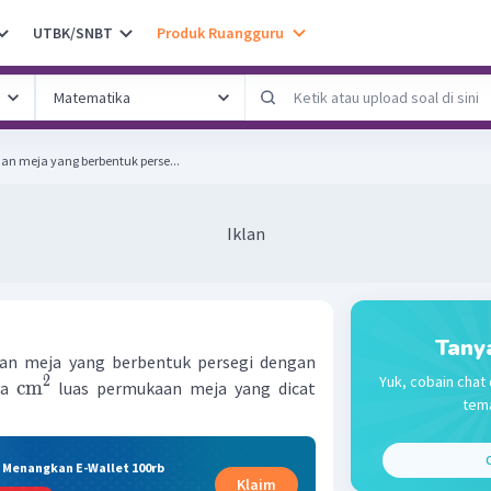
UTBK/SNBT
Produk Ruangguru
 meja yang berbentuk perse...
Iklan
Tany
n meja yang berbentuk persegi dengan
Yuk, cobain chat 
2
cm
pa
luas permukaan meja yang dicat
tema
C
& Menangkan E-Wallet 100rb
Klaim