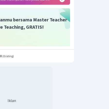
anmu bersama Master Teacher
ive Teaching, GRATIS!
.0
(
0 rating
)
Iklan