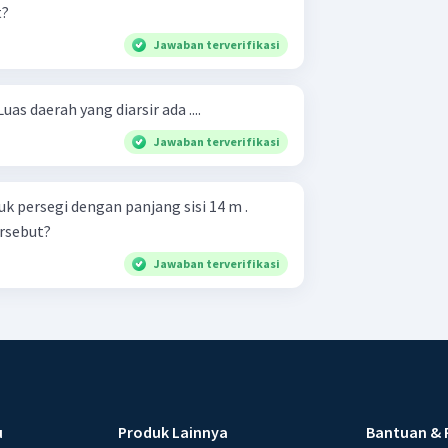
t?
Jawaban terverifikasi
ematilah gambar berikut. Luas daerah yang diarsir ada ....
Jawaban terverifikasi
 persegi dengan panjang sisi 14 m .
rsebut?
Jawaban terverifikasi
u
Produk Lainnya
Bantuan & 