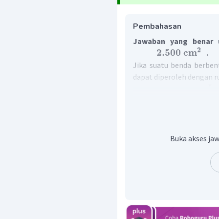
Pembahasan
Jawaban yang benar u
2
2
.
500
cm
.
Jika suatu benda berben
dapat diperoleh dengan r
Lu
Diketahui bahwa paman
berbentuk persegi dengan
Panj
Diperoleh luas permukaan 
Buka akses jaw
Luas
Jadi, luas permukaan mej
.