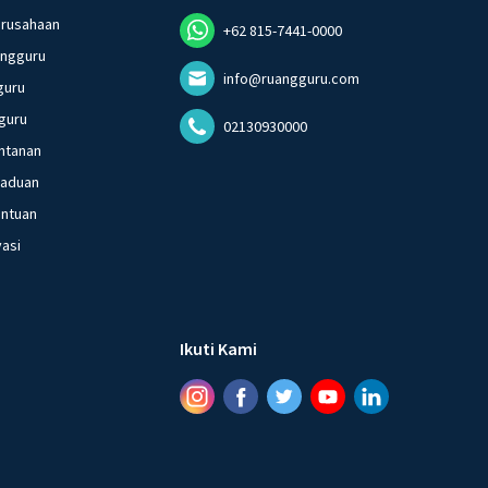
erusahaan
+62 815-7441-0000
angguru
info@ruangguru.com
guru
guru
02130930000
ntanan
gaduan
entuan
vasi
Ikuti Kami