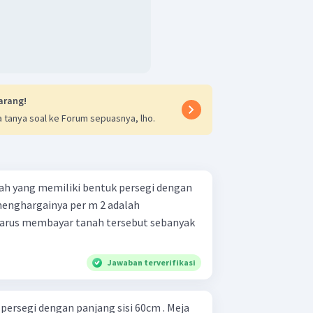
arang!
 tanya soal ke Forum sepuasnya, lho.
ah yang memiliki bentuk persegi dengan
 menghargainya per m 2 adalah
harus membayar tanah tersebut sebanyak
Jawaban terverifikasi
 persegi dengan panjang sisi 60cm . Meja