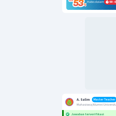
Habis dalam
00
:
0
A. Salim
Master Teacher
Mahasiswa/Alumni Universita
Jawaban terverifikasi