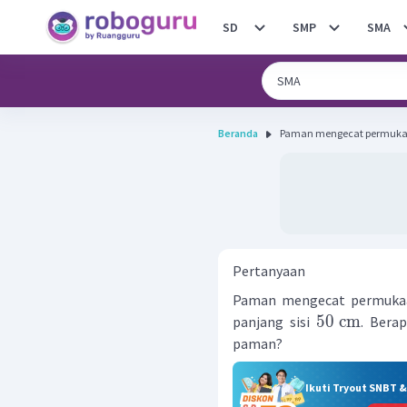
SD
SMP
SMA
Beranda
Paman mengecat permukaan
Pertanyaan
Paman mengecat permukaa
50
cm
panjang sisi
. Bera
paman?
Ikuti Tryout SNBT 