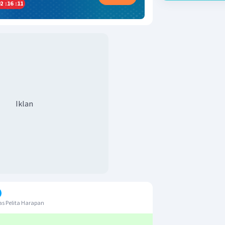
2
:
16
:
10
Iklan
s Pelita Harapan