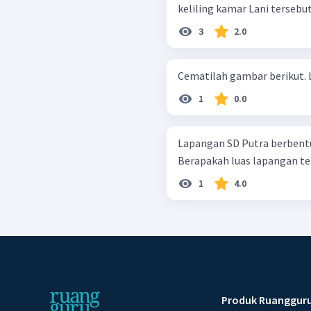
keliling kamar Lani tersebu
3
2.0
C
1
0.0
Lapangan SD Putra berbentuk
Berapakah luas lapangan te
1
4.0
Produk Ruanggur