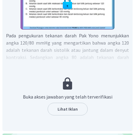
Pada pengukuran tekanan darah Pak Yono menunjukkan
angka 120/80 mmHg yang mengartikan bahwa angka 120
adalah tekanan darah sistolik atau jantung dalam denyut
kontraksi. Sedangkan angka 80 adalah tekanan darah
diastolik di mana jantung sedang relaksasi. Dua angka
tersebut adalah tekanan pembuluh darah antara dua
denyut jantung,
Dengan demikian, pilihan jawaban yang tepat adalah C.
Buka akses jawaban yang telah terverifikasi
Lihat Iklan