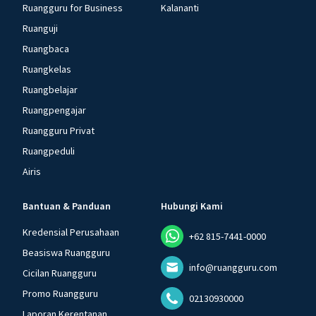
Ruangguru for Business
Kalananti
Ruanguji
Ruangbaca
Ruangkelas
Ruangbelajar
Ruangpengajar
Ruangguru Privat
Ruangpeduli
Airis
Bantuan & Panduan
Hubungi Kami
Kredensial Perusahaan
+62 815-7441-0000
Beasiswa Ruangguru
info@ruangguru.com
Cicilan Ruangguru
Promo Ruangguru
02130930000
Laporan Kerentanan