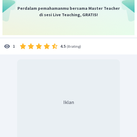
Perdalam pemahamanmu bersama Master Teacher
di sesi Live Teaching, GRATIS!
4.5
1
(
8 rating
)
Iklan