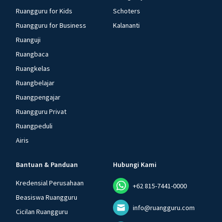
Ruangguru for Kids
Schoters
Ruangguru for Business
Kalananti
Ruanguji
Ruangbaca
Ruangkelas
Ruangbelajar
Ruangpengajar
Ruangguru Privat
Ruangpeduli
Airis
Bantuan & Panduan
Hubungi Kami
Kredensial Perusahaan
+62 815-7441-0000
Beasiswa Ruangguru
info@ruangguru.com
Cicilan Ruangguru