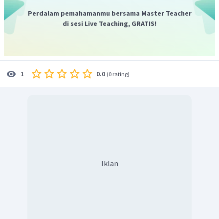
Perdalam pemahamanmu bersama Master Teacher
di sesi Live Teaching, GRATIS!
0.0
1
(
0 rating
)
Iklan