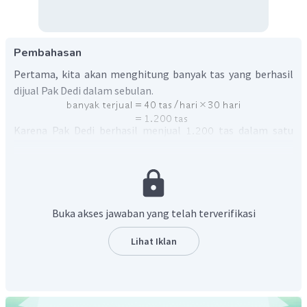
Pembahasan
Pertama, kita akan menghitung banyak tas yang berhasil
dijual Pak Dedi dalam sebulan.
Karena Pak Dedi berhasil menjual
tas dalam satu
bulan, maka total pendapatan Pak Dedi sebelum pajak
adalah
Karena persentase pajak UMKM adalah satu persen dari
Buka akses jawaban yang telah terverifikasi
penghasilan sebelum pajak, maka besar pajak UMKM yang
harus dibayar Pak Dedi adalah
Lihat Iklan
Jadi, pajak UMKM yang harus dibayar oleh Pak Dedi dalam
satu bulan adalah sebesar
.