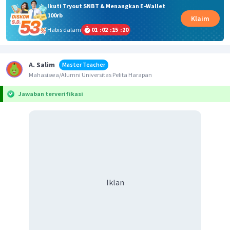
Ikuti Tryout SNBT & Menangkan E-Wallet
100rb
Klaim
Habis dalam
01
:
02
:
15
:
20
A. Salim
Master Teacher
Mahasiswa/Alumni Universitas Pelita Harapan
Jawaban terverifikasi
Iklan