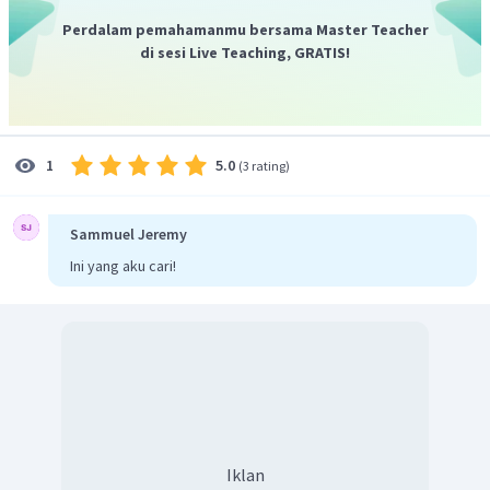
Perdalam pemahamanmu bersama Master Teacher
di sesi Live Teaching, GRATIS!
5.0
1
(
3 rating
)
Sammuel Jeremy
Ini yang aku cari!
Iklan