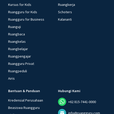
Kursus for Kids
Ruangkerja
Ruangguru for Kids
Schoters
Ruangguru for Business
Kalananti
Ruanguji
Ruangbaca
Ruangkelas
Ruangbelajar
Ruangpengajar
Ruangguru Privat
Ruangpeduli
Airis
Bantuan & Panduan
Hubungi Kami
Kredensial Perusahaan
+62 815-7441-0000
Beasiswa Ruangguru
info@ruangguru.com