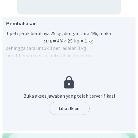
Pembahasan
1 peti jeruk beratnya 25 kg, dengan tara 4%, maka
sehingga tara untuk 3 peti adalah 3 kg.
berat bersih (netto) untuk 3 peti adalah
.
Harga yang harus dibayar pak Ahmad adalah
72
kg
×
Rp
12.000
=
Rp
864.000
Jadi, harga yang harus dibayar pak Ahmad adalah
Rp864.000,00.
Buka akses jawaban yang telah terverifikasi
Lihat Iklan