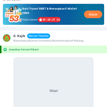
Ikuti Tryout SNBT & Menangkan E-Wallet
100rb
Klaim
Habis dalam
02
:
16
:
27
:
10
D. Rajib
Master Teacher
Mahasiswa/Alumni Universitas Muhammadiyah Malang
Jawaban terverifikasi
Iklan