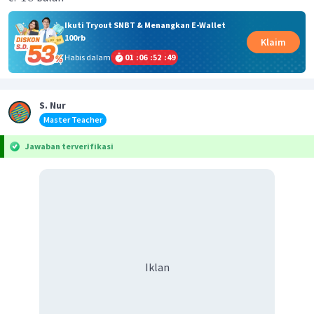
Ikuti Tryout SNBT & Menangkan E-Wallet
100rb
Klaim
Habis dalam
01
:
06
:
52
:
49
S. Nur
Master Teacher
Jawaban terverifikasi
Iklan