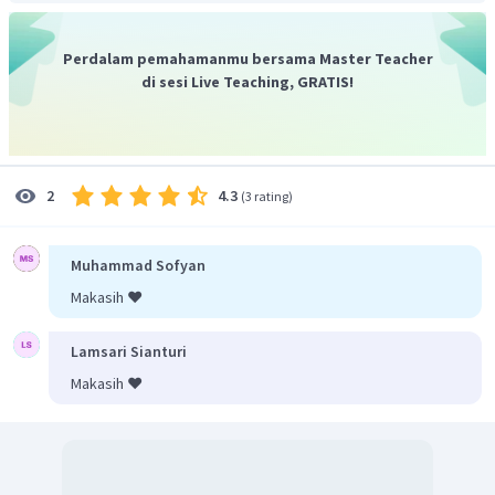
Perdalam pemahamanmu bersama Master Teacher
di sesi Live Teaching, GRATIS!
4.3
2
(
3 rating
)
Muhammad Sofyan
Makasih ❤️
Lamsari Sianturi
Makasih ❤️