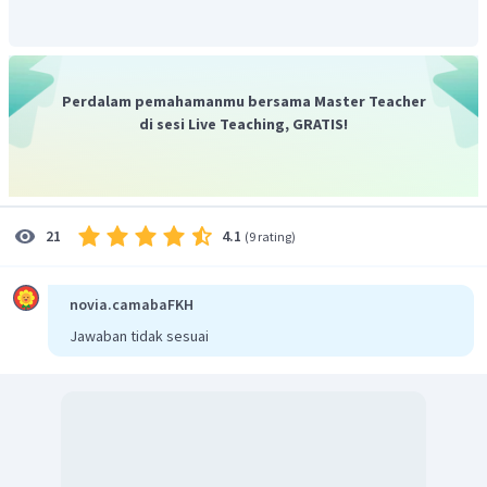
Perdalam pemahamanmu bersama Master Teacher
di sesi Live Teaching, GRATIS!
4.1
21
(
9 rating
)
novia.camabaFKH
Jawaban tidak sesuai