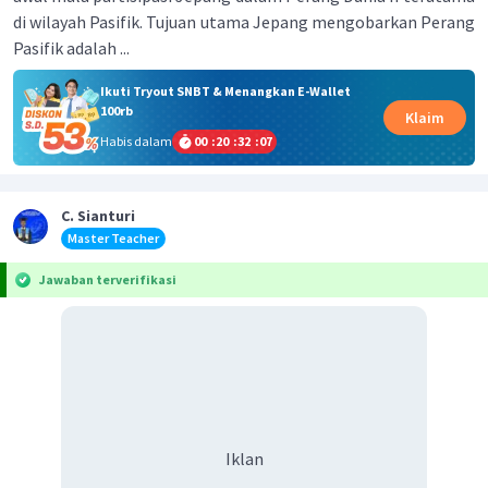
di wilayah Pasifik. Tujuan utama Jepang mengobarkan Perang
Pasifik adalah ...
Ikuti Tryout SNBT & Menangkan E-Wallet
100rb
Klaim
Habis dalam
00
:
20
:
32
:
07
C. Sianturi
Master Teacher
Jawaban terverifikasi
Iklan