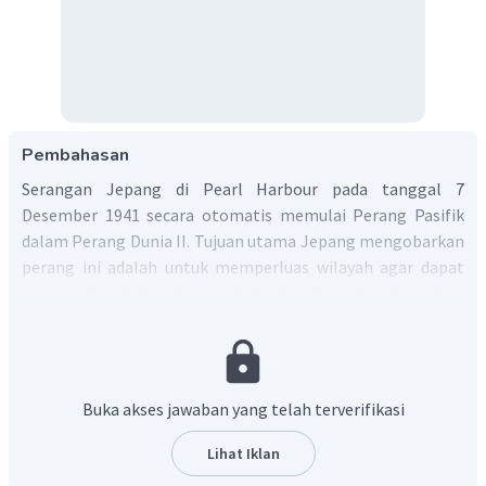
Pembahasan
Serangan Jepang di Pearl Harbour pada tanggal 7
Desember 1941 secara otomatis memulai Perang Pasifik
dalam Perang Dunia II. Tujuan utama Jepang mengobarkan
perang ini adalah untuk memperluas wilayah agar dapat
memperkuat industrinya baik dari segi sumber daya alam
maupun tempat pemasaran hasil industrinya. Jepang
sendiri adalah negara terbelakang sampai terjadi Revolusi
Meiji di akhir abad 19.
Dengan demikain, alasan Jepang mengobarkan Perang
Buka akses jawaban yang telah terverifikasi
Pasifik adalah untuk melakukan ekspansi wilayah dan
memperkuat industrinya.
Lihat Iklan