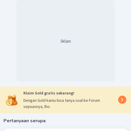
=
185
Angka kelahiran menurut kelompok umur di wilayah
tersebut adalah 185.
Jadi, jawaban yang tepat adalah B.
Iklan
Klaim Gold gratis sekarang!
Dengan Gold kamu bisa tanya soal ke Forum
sepuasnya, lho.
Pertanyaan serupa