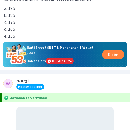
195
185
175
165
155
Ikuti Tryout SNBT & Menangkan E-Wallet
100rb
Klaim
Habis dalam
00
:
20
:
41
:
56
H. Argi
Master Teacher
Jawaban terverifikasi