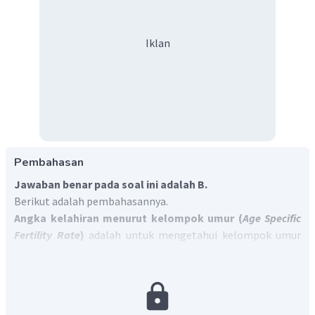
Iklan
Pembahasan
Jawaban benar pada soal ini adalah B.
Berikut adalah pembahasannya.
Angka kelahiran menurut kelompok umur (
Age Specific
Fertility Rate
)
adalah untuk mengetahui kelompok umur
yang memiliki tingkat kelahiran tinggi tiap 1.000 penduduk
setiap tahun.
Rumus :
B
X
=
A
SFR
x
k