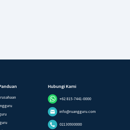
Panduan
Hubungi Kami
erusahaan
+62 815-7441-0000
angguru
info@ruangguru.com
guru
guru
02130930000