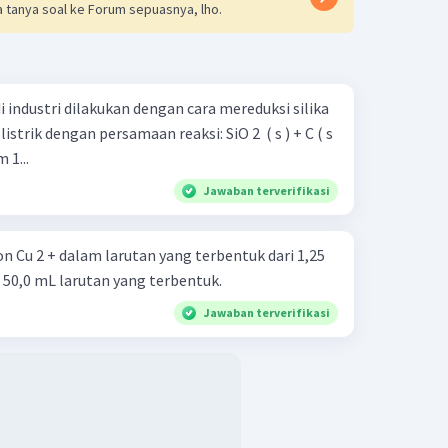
gr
 tanya soal ke Forum sepuasnya, lho.
s, dapat diketahui bahwa
persentase unsur X
80%.
 industri dilakukan dengan cara mereduksi silika
ngan persamaan reaksi: SiO 2 ​ ( s ) + C ( s
ka dalam 1...
Jawaban terverifikasi
on Cu 2 + dalam larutan yang terbentuk dari 1,25
am 50,0 mL larutan yang terbentuk.
Jawaban terverifikasi