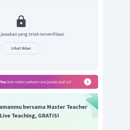
mol
unsur
penyusun
×
Ar
unsur
penyusun
)
 jawaban yang telah terverifikasi
Lihat Iklan
03x + 0,04y = 3,2435
 + 0,03y = 3,5766
n y
amanmu bersama Master Teacher
i Live Teaching, GRATIS!