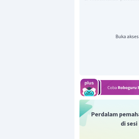
batuan
massa
batuan
=
(
∑
Dimisalkan:
Ar unsur X = x
Buka akses
Ar unsur Y = y, maka
Massa batuan pertama : 0,
Massa batuan kedua : 0,04x
2. Menentukan nilai x da
Perdalam pemah
di ses