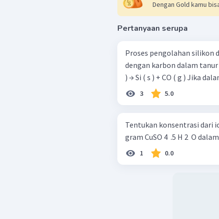
32
,
685
Dengan Gold kamu bisa
=
80%
Dari perhitungan di ata
Pertanyaan serupa
yang terbentuk adalah 
Proses pengolahan silikon di
dengan karbon dalam tanur listrik de
) → Si ( s ) + CO ( g ) Ji
3
5.0
Tentukan konsentrasi dari i
gram CuSO 4 ​ .5 H 2 ​ O dal
1
0.0