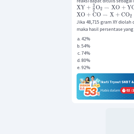
reaksi dapat ditulis sebagai 
3
XY
+
O
→
XO
+
Y
2
2
XO
+
CO
→
X
+
CO
2
Jika 48,715 gram XY diolah 
maka hasil persentase yang d
42%
54%
74%
80%
92%
Ikuti Tryout SNBT 
Habis dalam
02
:
1