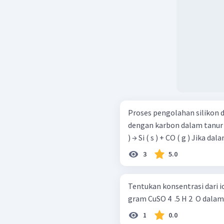
Proses pengolahan silikon di
dengan karbon dalam tanur listrik de
) → Si ( s ) + CO ( g ) Ji
3
5.0
Tentukan konsentrasi dari i
gram CuSO 4 ​ .5 H 2 ​ O dal
1
0.0