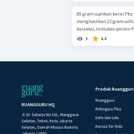
65 gram cuplikan berisi Pb
menghasilkan 12 gram sulfur
bereaksi, tentukan persen P
5
4.4
Produk Ruanggur
Ruangguru
RUANGGURU HQ
Roboguru Plus
Jl. Dr. Saharjo No.161, Manggarai
Dafa dan Lulu
Selatan, Tebet, Kota Jakarta
Kursus for Kids
Selatan, Daerah Khusus Ibukota
Jakarta 12860