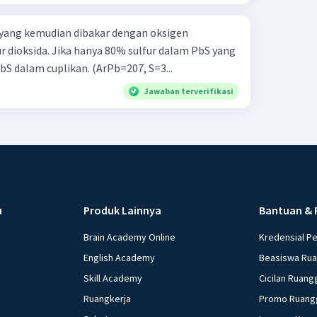
s yang kemudian dibakar dengan oksigen
 dioksida. Jika hanya 80% sulfur dalam PbS yang
bS dalam cuplikan. (ArPb=207, S=3...
Jawaban terverifikasi
u
Produk Lainnya
Bantuan & 
Brain Academy Online
Kredensial P
English Academy
Beasiswa Ru
Skill Academy
Cicilan Ruang
Ruangkerja
Promo Ruang