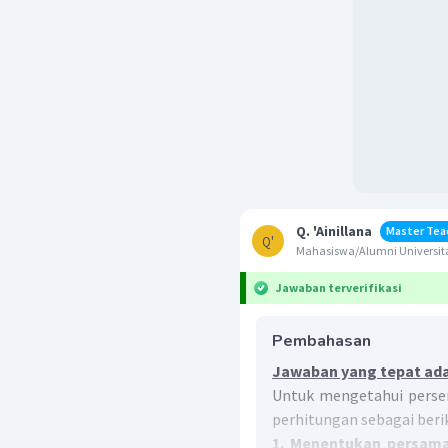
Q. 'Ainillana
Master Tea
Q'
Mahasiswa/Alumni Universita
Jawaban terverifikasi
Pembahasan
Jawaban yang tepat ada
Untuk mengetahui persent
perhitungan sebagai beri
1. Menentukan persam