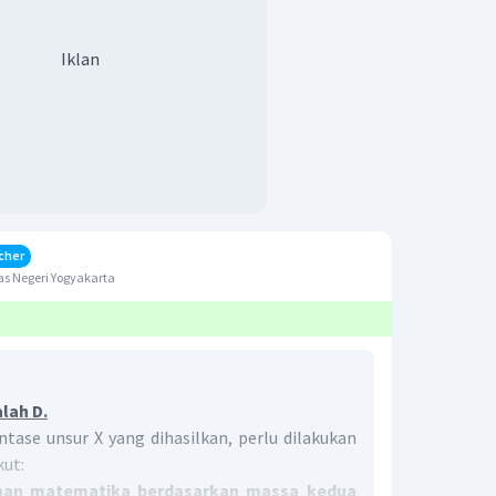
Iklan
cher
s Negeri Yogyakarta
lah D.
ase unsur X yang dihasilkan, perlu dilakukan
kut:
aan matematika berdasarkan massa kedua