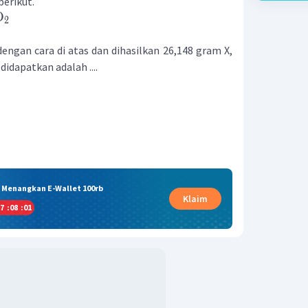
berikut.
O
2
dengan cara di atas dan dihasilkan 26,148 gram X,
idapatkan adalah ....
& Menangkan E-Wallet 100rb
Klaim
7
:
08
:
00