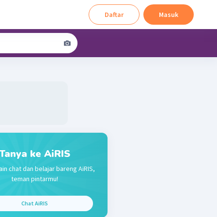
Daftar
Masuk
Tanya ke AiRIS
ain chat dan belajar bareng AiRIS,
teman pintarmu!
Chat AiRIS