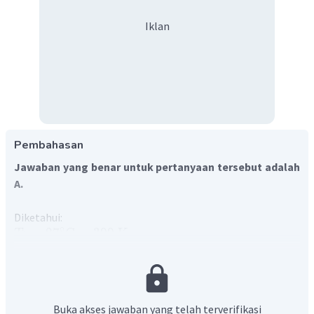
Iklan
Pembahasan
Jawaban yang benar untuk pertanyaan tersebut adalah
A.
Diketahui:
∘
=
2
7
C
=
300
K
T
1
5
=
3
,
2
atm
=
3
,
2
×
1
0
Pa
P
1
=
5
L
V
1
∘
=
8
7
C
=
360
K
T
2
5
=
2
,
4
atm
=
2
,
4
×
1
0
Pa
P
2
Buka akses jawaban yang telah terverifikasi