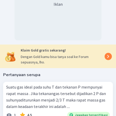
=
60%
Iklan
Dengan demikian, volume gas menjadi bertambah 60%.
Jadi, jawaban yang tepat adalah A.
Klaim Gold gratis sekarang!
Dengan Gold kamu bisa tanya soal ke Forum
sepuasnya, lho.
Pertanyaan serupa
Suatu gas ideal pada suhu T dan tekanan P mempunyai
rapat massa . Jika tekanangas tersebut dijadikan 2 P dan
suhunyaditurunkan menjadi 2/3 T maka rapat massa gas
dalam keadaan terakhir ini adalah ....
1
4.5
Jawaban terverifikasi