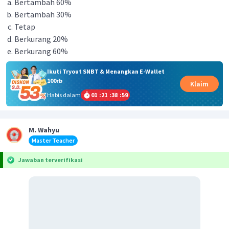
Bertambah 60%
Bertambah 30%
Tetap
Berkurang 20%
Berkurang 60%
Ikuti Tryout SNBT & Menangkan E-Wallet
100rb
Klaim
Habis dalam
01
:
21
:
38
:
59
M. Wahyu
Master Teacher
Jawaban terverifikasi