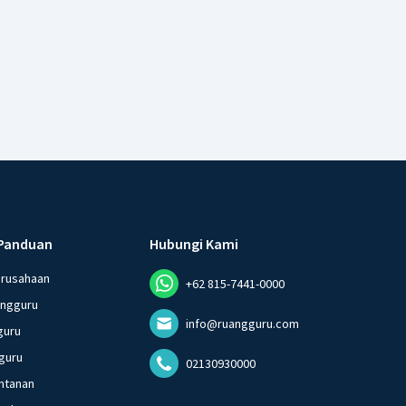
Panduan
Hubungi Kami
erusahaan
+62 815-7441-0000
angguru
info@ruangguru.com
guru
guru
02130930000
ntanan