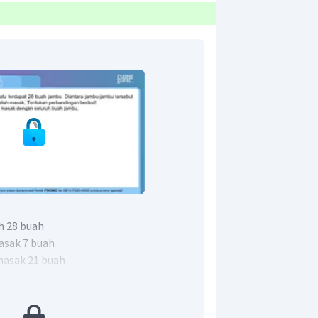
h 28 buah
asak 7 buah
masak 21 buah
 masak dengan seluruh buah jambu.