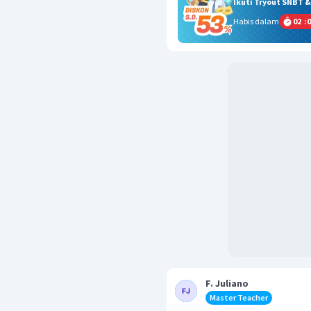
Ikuti Tryout SNBT 
Habis dalam
02
:
0
F. Juliano
Master Teacher