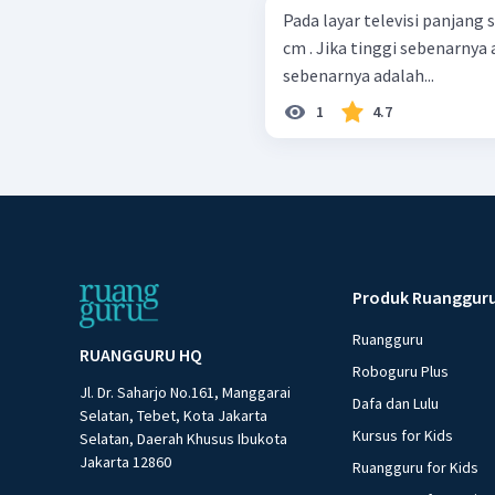
Pada layar televisi panjang
cm . Jika tinggi sebenarnya
sebenarnya adalah...
1
4.7
Produk Ruanggur
Ruangguru
RUANGGURU HQ
Roboguru Plus
Jl. Dr. Saharjo No.161, Manggarai
Dafa dan Lulu
Selatan, Tebet, Kota Jakarta
Kursus for Kids
Selatan, Daerah Khusus Ibukota
Jakarta 12860
Ruangguru for Kids