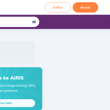
Daftar
Masuk
a ke AiRIS
dan belajar bareng AiRIS,
n pintarmu!
hat AiRIS