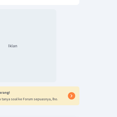
Iklan
arang!
 tanya soal ke Forum sepuasnya, lho.