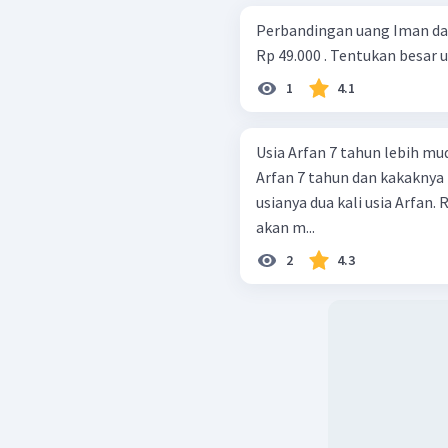
Perbandingan uang Iman dan
Rp 49.000 . Tentukan besar 
1
4.1
Usia Arfan 7 tahun lebih mud
Arfan 7 tahun dan kakakny
usianya dua kali usia Arfan
akan m...
2
4.3