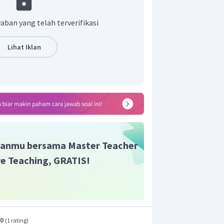
 jambu yang belum masak dan
C
adalah
ka perbandingannya sebagai berikut.
aban yang telah terverifikasi
Lihat Iklan
uah jambu yang belum masak dengan
h 3 : 4.
anmu bersama Master Teacher
ive Teaching, GRATIS!
.0
(
1 rating
)