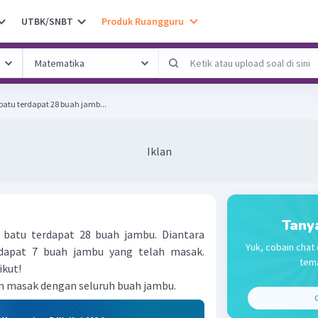
UTBK/SNBT
Produk Ruangguru
atu terdapat 28 buah jamb...
Iklan
Tany
batu terdapat 28 buah jambu. Diantara
Yuk, cobain chat 
dapat 7 buah jambu yang telah masak.
tema
ikut!
m masak dengan seluruh buah jambu.
C