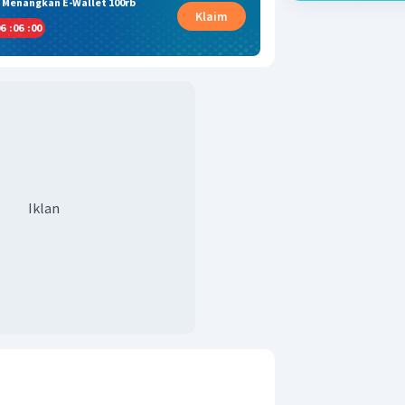
& Menangkan E-Wallet 100rb
Klaim
6
:
05
:
59
Iklan