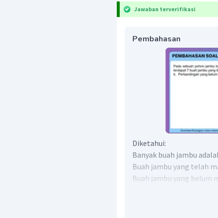
Jawaban terverifikasi
Pembahasan
Diketahui:
Banyak buah jambu adala
Buah jambu yang telah m
Buah jambu yang belum 
Ditanyakan:
Perbandingan yang belum
Jawab: