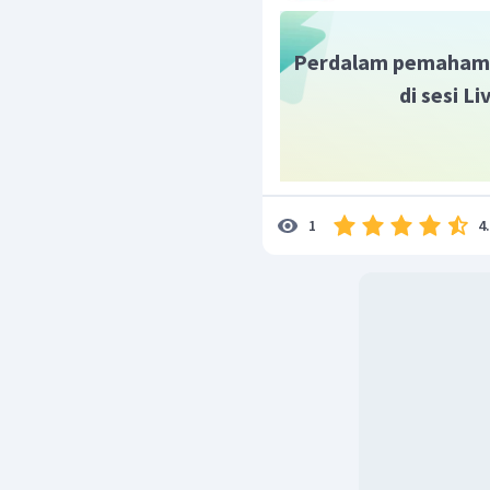
Perdalam pemaham
di sesi L
4
1