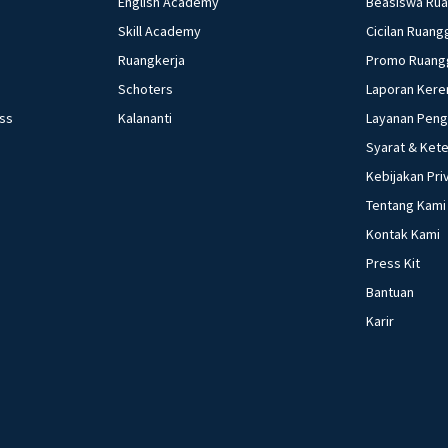
English Academy
Beasiswa Ru
Skill Academy
Cicilan Ruang
Ruangkerja
Promo Ruang
Schoters
Laporan Kere
ess
Kalananti
Layanan Pen
Syarat & Ket
Kebijakan Pri
Tentang Kami
Kontak Kami
Press Kit
Bantuan
Karir