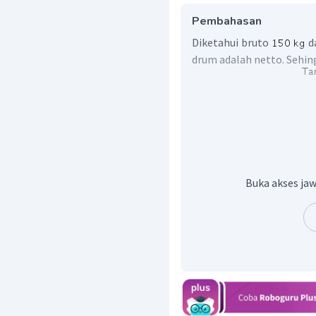
Pembahasan
Diketahui bruto
d
drum adalah netto. Sehin
Jadi, berat minyak gore
Buka akses jaw