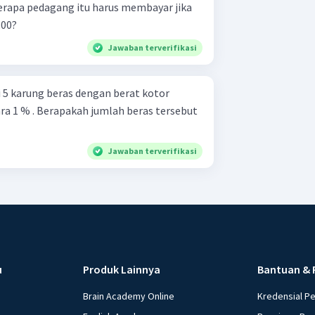
erapa pedagang itu harus membayar jika
,00?
Jawaban terverifikasi
5 karung beras dengan berat kotor
ra 1 % . Berapakah jumlah beras tersebut
Jawaban terverifikasi
u
Produk Lainnya
Bantuan & 
Brain Academy Online
Kredensial P