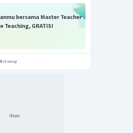
anmu bersama Master Teacher
ive Teaching, GRATIS!
.6
(
5 rating
)
Iklan