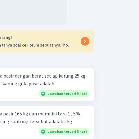
arang!
 tanya soal ke Forum sepuasnya, lho.
pasir dengan berat setiap karung 25 kg .
h karung gula pasir adalah ...
Jawaban terverifikasi
 pasir 165 kg dan memiliki tara 1 , 5% .
ing kantong tersebut adalah... kg
Jawaban terverifikasi