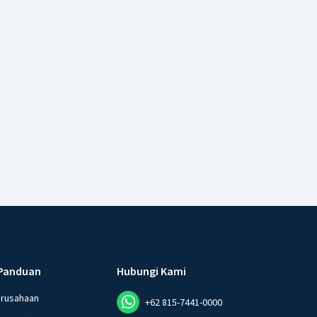
Panduan
Hubungi Kami
erusahaan
+62 815-7441-0000