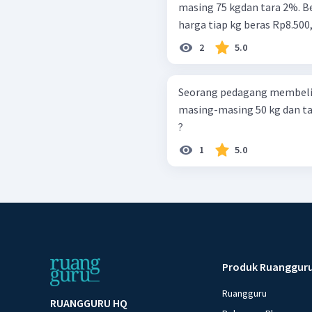
masing 75 kgdan tara 2%. B
harga tiap kg beras Rp8.500
2
5.0
Seorang pedagang membeli 
masing-masing 50 kg dan ta
?
1
5.0
Produk Ruanggur
Ruangguru
RUANGGURU HQ