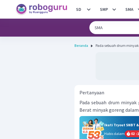
SD
SMP
SMA
Beranda
Pada sebuah drum minyak go
Pertanyaan
Pada sebuah drum minyak 
Berat minyak goreng dalam d
Ikuti Tryout SNBT 
Habis dalam
02
:
1