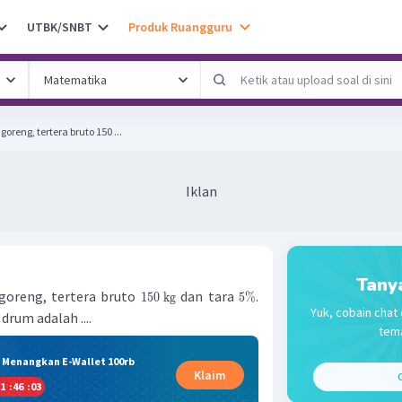
UTBK/SNBT
Produk Ruangguru
reng, tertera bruto 150 ...
Iklan
Tany
goreng, tertera bruto
dan tara
.
150
kg
5%
Yuk, cobain chat 
rum adalah ....
tema
& Menangkan E-Wallet 100rb
Klaim
C
1
:
46
:
03