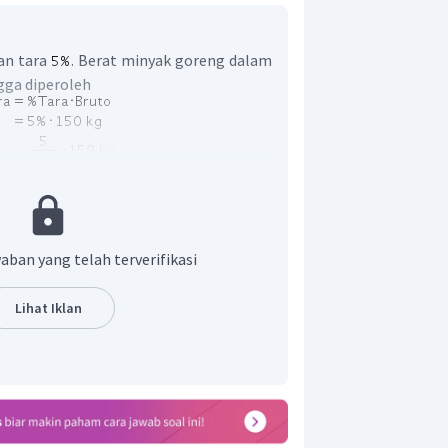
an tara
. Berat minyak goreng dalam
gga diperoleh
ng dalam drum adalah
.
aban yang telah terverifikasi
Lihat Iklan