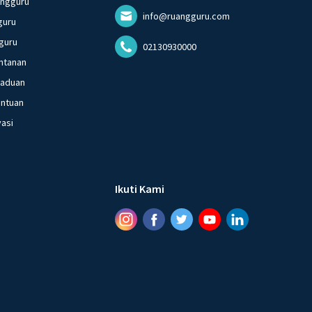
angguru
info@ruangguru.com
guru
guru
02130930000
ntanan
gaduan
entuan
vasi
Ikuti Kami