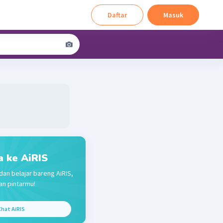
Daftar
Masuk
a ke AiRIS
dan belajar bareng AiRIS,
n pintarmu!
hat AiRIS