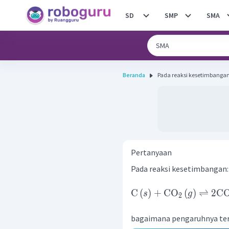
SD
SMP
SMA
Beranda
Pertanyaan
Pada reaksi kesetimbangan:
C
(
)
+
CO
(
)
⇌
2
C
s
g
2
bagaimana pengaruhnya terh