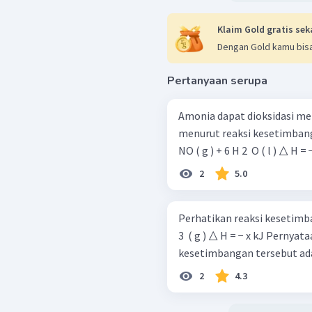
Klaim Gold gratis sek
Dengan Gold kamu bisa
Pertanyaan serupa
Amonia dapat dioksidasi m
menurut reaksi kesetimbangan berikut. 4 NH 3 ​ ( g
2
5.0
Perhatikan reaksi kesetimbanganberikut! 2 SO 2 ​ 
3 ​ ( g ) △ H = − x kJ Pernyataan yang tepat mengenai reaksi
kesetimbangan tersebut adala
2
4.3