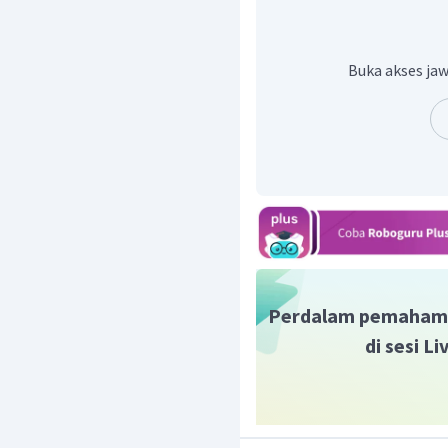
kalor). Pada
bergeser ke kanan yaitu k
Buka akses jaw
menyebabkan CO akan se
Jadi, dapat disimpulk
bergeser ke kanan 
meningkat.
Perdalam pemaham
di sesi L