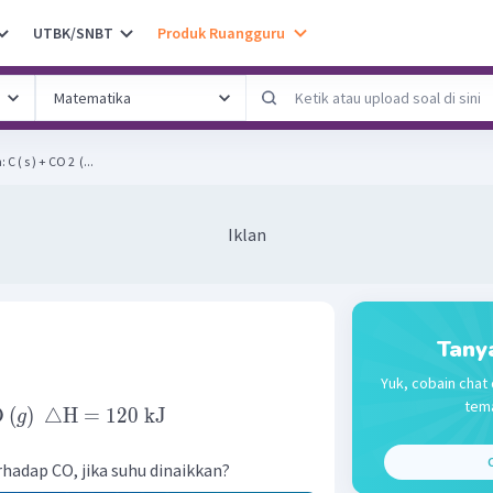
UTBK/SNBT
Produk Ruangguru
Pada reaksi kesetimbangan: C ( s ) + CO 2 ​ (...
Iklan
Tany
Yuk, cobain chat 
tema
O
(
)
△
H
=
120
kJ
g
C
adap CO, jika suhu dinaikkan?