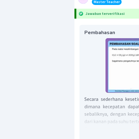
Master Teacher
Jawaban terverifikasi
Pembahasan
Secara sederhana keset
dimana kecepatan dapat
sebaliknya, dengan kece
dari kanan pada suhu tert
Pada kesetimbangan ji
reaksi akan bergeser 