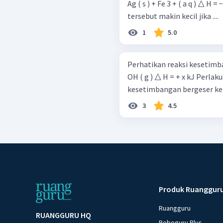
Ag ( s ) + Fe 3 + ( a q ) △ H = − 65 , 7 kJ Tetapan kes
tersebut makin kecil jika ....
1
5.0
Perhatikan reaksi kesetimbangan berikut! CO ( g 
OH ( g ) △ H = + x kJ Perlakuan yang harus diberikan agar
kesetimbangan bergeser ke ar
3
4.5
Produk Ruanggur
Ruangguru
RUANGGURU HQ
Roboguru Plus