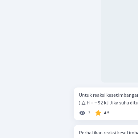
Untuk reaksi kesetimbangan berikut: N 2 ​ ( g ) + 3 H 2 ​ 
) △ H = − 92 kJ Ji
3
4.5
Perhatikan reaksi kesetimbangan berikut! Ag + (