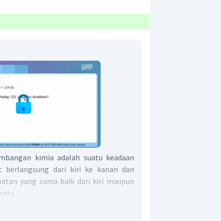
imbangan kimia adalah suatu keadaan
 berlangsung dari kiri ke kanan dan
patan yang sama baik dari kiri maupun
entu.
ka suhu dinaikkan akan menyebabkan
ke arah endoterm (yang membutuhkan