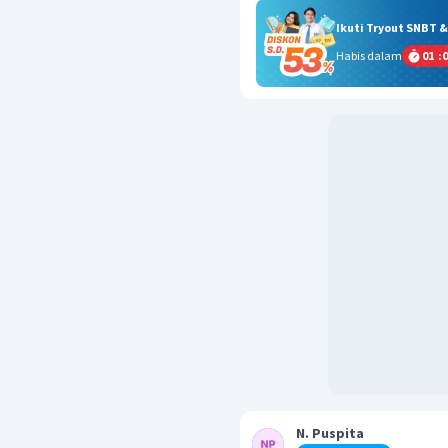
Ikuti Tryout SNBT 
Habis dalam
01
:
0
N. Puspita