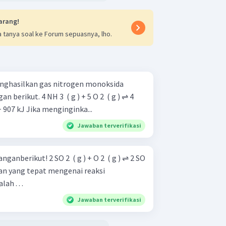
arang!
 tanya soal ke Forum sepuasnya, lho.
enghasilkan gas nitrogen monoksida
 ) + 5 O 2 ​ ( g ) ⇌ 4
NO ( g ) + 6 H 2 ​ O ( l ) △ H = − 907 kJ Jika menginginka...
Jawaban terverifikasi
( g ) + O 2 ​ ( g ) ⇌ 2 SO
h . . .
Jawaban terverifikasi