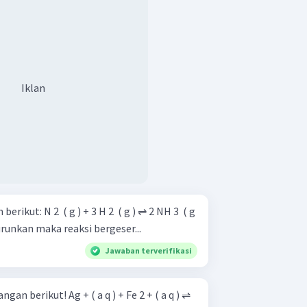
Iklan
( g ) ⇌ 2 NH 3 ​ ( g
ka suhu diturunkan maka reaksi bergeser...
Jawaban terverifikasi
 a q ) + Fe 2 + ( a q ) ⇌