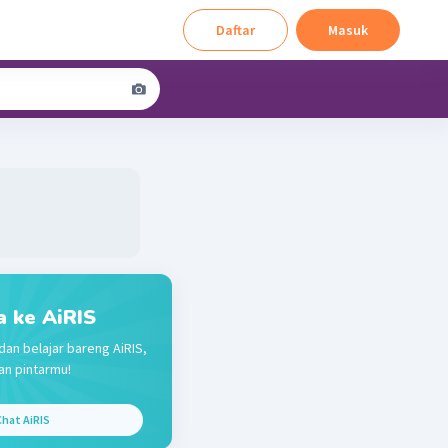
Daftar
Masuk
a ke AiRIS
dan belajar bareng AiRIS,
n pintarmu!
hat AiRIS