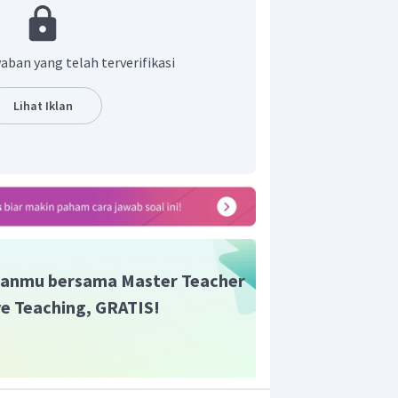
 reaksi kesetimbangan
, jika suhu dinaikkan akan
e arah endoterm. Oleh karena itu, hal ini
aban yang telah terverifikasi
makin meningkat.
an jika suhu dinaikkan reaksi akan
Lihat Iklan
(endoterm) dan CO akan semakin
anmu bersama Master Teacher
ive Teaching, GRATIS!