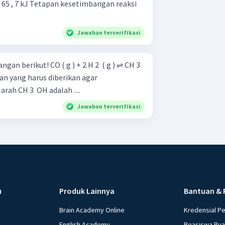
etimbangan reaksi
Jawaban terverifikasi
) + 2 H 2 ​ ( g ) ⇌ CH 3 ​
ah CH 3 ​ OH adalah ....
Jawaban terverifikasi
u
Produk Lainnya
Bantuan & 
Brain Academy Online
Kredensial P
English Academy
Beasiswa Ru