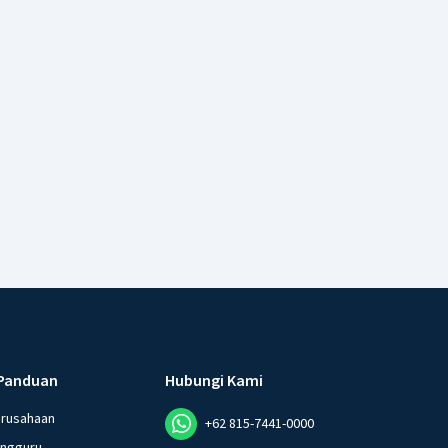
Panduan
Hubungi Kami
erusahaan
+62 815-7441-0000
angguru