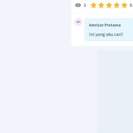
5
2
Amrizar Pratama
Ini yang aku cari!