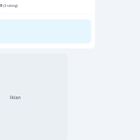
.0
(
3 rating
)
Iklan