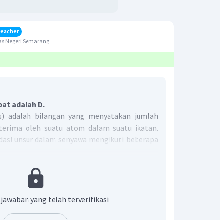
Teacher
as Negeri Semarang
pat adalah D.
oks) adalah bilangan yang menyatakan jumlah
iterima oleh suatu atom dalam suatu ikatan.
dasi unsur dalam senyawa mengikuti beberapa
omnya = 0.
 = muatan.
biloks atom penyusunnya = 0.
 jawaban yang telah terverifikasi
iloks penyusunnya = muatan