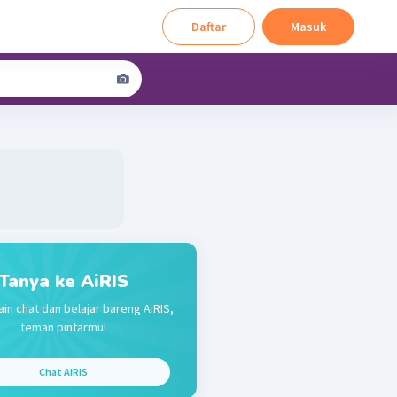
Daftar
Masuk
Tanya ke AiRIS
ain chat dan belajar bareng AiRIS,
teman pintarmu!
Chat AiRIS