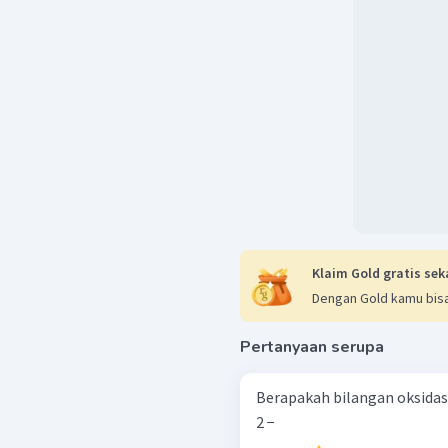
CO
pada ruas kiri
2
(
biloks
C
×
1
)
+
(
Jadi, biloks C berubah d
Klaim Gold gratis sek
Dengan Gold kamu bisa
Pertanyaan serupa
Berapakah bilangan oksidasi 
2 − ​