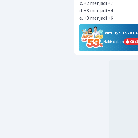
+2 menjadi +7
+3 menjadi +4
+3 menjadi +6
Ikuti Tryout SNBT 
Habis dalam
00
:
1