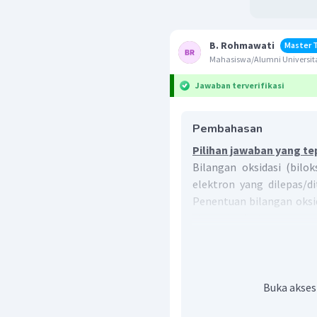
B. Rohmawati
Master 
Mahasiswa/Alumni Universit
Jawaban terverifikasi
Pembahasan
Pilihan jawaban yang te
Bilangan oksidasi (bil
elektron yang dilepas/d
Penentuan bilangan oksi
aturan berikut.
Unsur bebas, biloks at
Ion monoatom, biloks
Senyawa netral, total 
Buka akses
Ion poliatom, total b