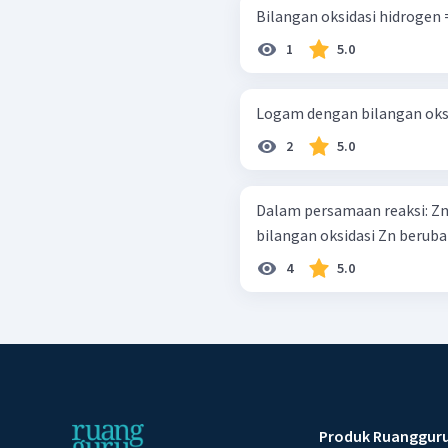
Bilangan oksidasi hidrogen =
1
5.0
Logam dengan bilangan oksid
2
5.0
Dalam persamaan reaksi: Zn ( s ) + NiCl 2 ​ ( s ) → ZnCl 2 ​ ( a q ) + Ni ( s ) ,
bilangan oksidasi Zn berubah 
4
5.0
Produk Ruanggur