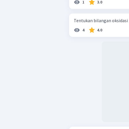
1
3.0
Tentukan bilangan oksidasi
4
4.0