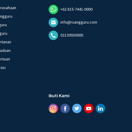
erusahaan
+62 815-7441-0000
angguru
info@ruangguru.com
guru
guru
02130930000
ntanan
gaduan
entuan
vasi
Ikuti Kami