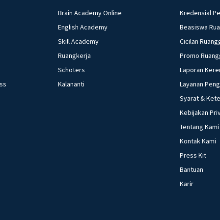
Brain Academy Online
Kredensial P
English Academy
Beasiswa Ru
Skill Academy
Cicilan Ruang
Ruangkerja
Promo Ruang
Schoters
Laporan Kere
ess
Kalananti
Layanan Pen
Syarat & Ket
Kebijakan Pri
Tentang Kami
Kontak Kami
Press Kit
Bantuan
Karir