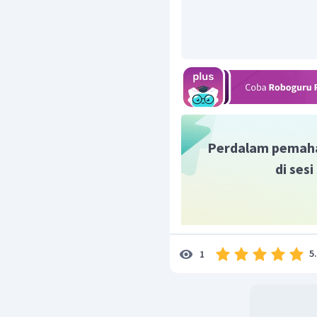
Prioritas biloks:
F = -1
Logam I A = +1
Logam II A = +2
Al = +3
H = +1 pada senyawa
dengan logam
O = -2 selain pada sen
Cl, Br, I = -1
Perdalam pemah
Bilangan oksidasi atom C 
di ses
Na
C
Pada ruas kiri
2
2
(
biloks
Na
×
2
)
+
5
1