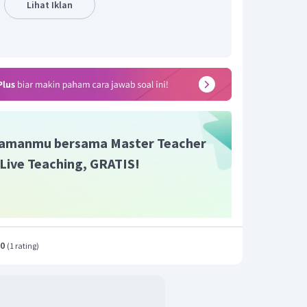
Lihat Iklan
 dengan nonlogam, H = -1 pada senyawa
yawa peroksida dan superoksida
amanmu bersama Master Teacher
berubah dari:
i Live Teaching, GRATIS!
O
4
(
biloks
C
×
2
)
+
(
biloks
O
×
4
)
=
0
(
+
1
×
2
)
+
(
C
×
2
)
+
(
−
2
×
4
)
=
0
2
+
2
C
+
(
−
8
)
=
0
.0
(
1 rating
)
2
C
−
6
=
0
2
C
=
+
6
6
C
=
2
=
+
3