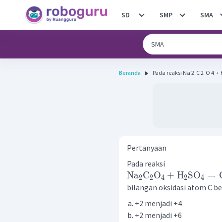
SD
SMP
SMA
Beranda
Pada reaksi Na 2 ​ C 2 ​ O 4
Pertanyaan
Pada reaksi
Na
C
O
+
H
SO
→
2
2
4
2
4
bilangan oksidasi atom C ber
+2 menjadi +4
+2 menjadi +6