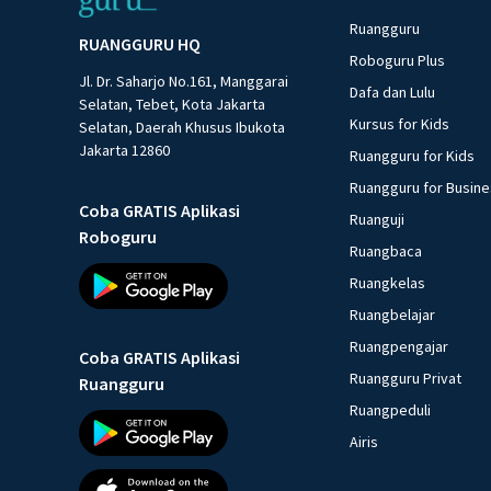
Ruangguru
RUANGGURU HQ
Roboguru Plus
Jl. Dr. Saharjo No.161, Manggarai
Dafa dan Lulu
Selatan, Tebet, Kota Jakarta
Kursus for Kids
Selatan, Daerah Khusus Ibukota
Jakarta 12860
Ruangguru for Kids
Ruangguru for Busin
Coba GRATIS Aplikasi
Ruanguji
Roboguru
Ruangbaca
Ruangkelas
Ruangbelajar
Ruangpengajar
Coba GRATIS Aplikasi
Ruangguru Privat
Ruangguru
Ruangpeduli
Airis