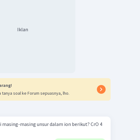
biloks
O
×
2
)
=
0
Iklan
C
+
(
−
2
×
2
)
=
0
C
+
(
−
4
)
=
0
C
=
+
4
ari +3 menjadi +4.
arang!
 tanya soal ke Forum sepuasnya, lho.
masing-masing unsur dalam ion berikut? CrO 4