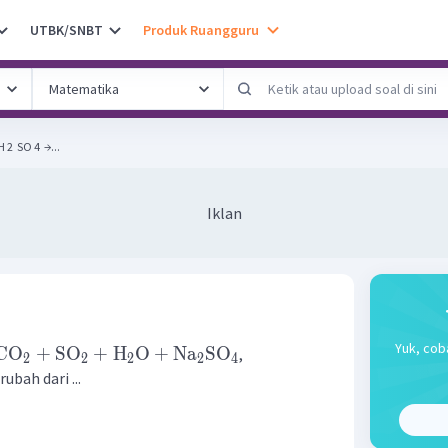
UTBK/SNBT
Produk Ruangguru
 ​ + H 2 ​ SO 4 ​ →...
Iklan
Yuk, cob
CO
+
SO
+
H
O
+
Na
SO
,
2
2
2
2
4
ubah dari ...