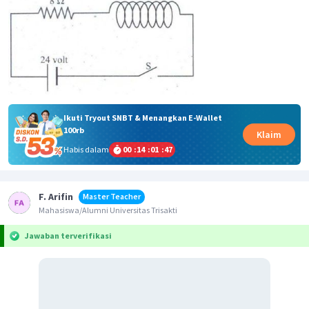
Ikuti Tryout SNBT & Menangkan E-Wallet
100rb
Klaim
Habis dalam
00
:
14
:
01
:
47
F. Arifin
Master Teacher
Mahasiswa/Alumni Universitas Trisakti
Jawaban terverifikasi