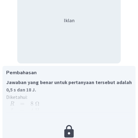
Iklan
Pembahasan
Jawaban yang benar untuk pertanyaan tersebut adalah
0,5 s dan 18 J.
Diketahui:
=
8
Ω
R
=
4
H
L
=
24
V
V
Ditanya: tetapan waktu rangkaian (
) dan energi yang
τ
(
)
tersimpan pada induktor
saat
?
W
I
ma
x