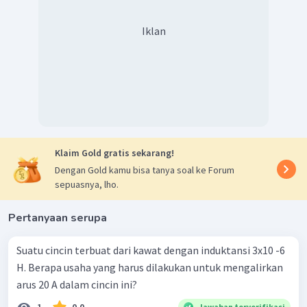
induktor. Energi yang tersimpan pada induktor dapat
ditentukan dengan persamaan sebagai berikut.
Iklan
1
2
=
⋅
⋅
W
L
I
2
mak
s
Keterangan:
=
energi induktor (Joule)
W
=
induktansi (H)
L
=
arus listrik (A)
I
Sehingga energi induktor pada saat
dapat
I
mak
s
diselesaikan dengan persamaan sebagai berikut.
Klaim Gold gratis sekarang!
1
2
=
⋅
⋅
W
L
I
Dengan Gold kamu bisa tanya soal ke Forum
2
mak
s
2
1
=
(
4
)
(
3
)
sepuasnya, lho.
2
=
18
J
Dengan demikian tetapan waktu rangkaian adalah 2 s
Pertanyaan serupa
dan energi yang tersimpan pada induktor ketika arus
mencapai nilai maksimum adalah 18 J.
Suatu cincin terbuat dari kawat dengan induktansi 3x10 -6
H. Berapa usaha yang harus dilakukan untuk mengalirkan
arus 20 A dalam cincin ini?
Jawaban terverifikasi