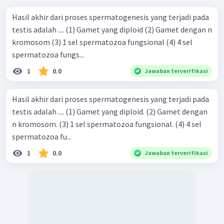
Hasil akhir dari proses spermatogenesis yang terjadi pada
testis adalah .... (1) Gamet yang diploid (2) Gamet dengan n
kromosom (3) 1 sel spermatozoa fungsional (4) 4 sel
spermatozoa fungs...
1
0.0
Jawaban terverifikasi
Hasil akhir dari proses spermatogenesis yang terjadi pada
testis adalah .... (1) Gamet yang diploid. (2) Gamet dengan
n kromosom. (3) 1 sel spermatozoa fungsional. (4) 4 sel
spermatozoa fu...
1
0.0
Jawaban terverifikasi