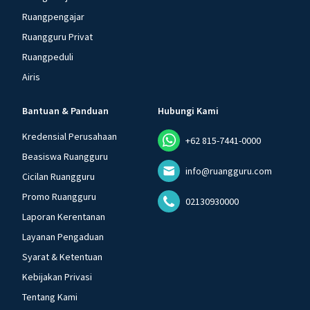
Ruangpengajar
Ruangguru Privat
Ruangpeduli
Airis
Bantuan & Panduan
Hubungi Kami
Kredensial Perusahaan
+62 815-7441-0000
Beasiswa Ruangguru
info@ruangguru.com
Cicilan Ruangguru
Promo Ruangguru
02130930000
Laporan Kerentanan
Layanan Pengaduan
Syarat & Ketentuan
Kebijakan Privasi
Tentang Kami