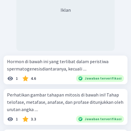
Iklan
Hormon di bawah ini yang terlibat dalam peristiwa
spermatogenesisdiantaranya, kecuali ....
1
4.6
Jawaban terverifikasi
Perhatikan gambar tahapan mitosis di bawah ini! Tahap
telofase, metafase, anafase, dan profase ditunjukkan oleh
urutan angka ....
1
3.3
Jawaban terverifikasi