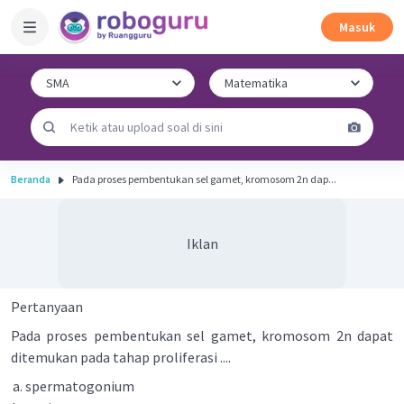
Masuk
Beranda
Pada proses pembentukan sel gamet, kromosom 2n dap...
Iklan
Pertanyaan
Pada proses pembentukan sel gamet, kromosom 2n dapat
ditemukan pada tahap proliferasi ....
spermatogonium