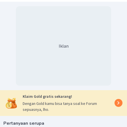
mengalami pembelahan meiosis kedua umuk
menghasilkan spermatid yang juga haploid. Kemudian,
spermatid mengalami serangkaian perubahan nukleus dan
sitoplasma (spermiogenesis) dari sel yang nonmotil
(immotil) menjadi sel yang motil (mampu bergerak)
dengan membentuk flagelum menjadi spermatozoa.
Perubahan dari spermatozoa immotil menjadi
Iklan
spermatozoa motil terjadi di dalam epididimis selama 2-10
hari.
Klaim Gold gratis sekarang!
Dengan Gold kamu bisa tanya soal ke Forum
sepuasnya, lho.
Pertanyaan serupa