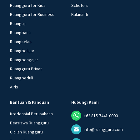
Ruangguru for Kids
Schoters
Ruangguru for Business
Kalananti
Ruanguji
Ruangbaca
Ruangkelas
Ruangbelajar
Ruangpengajar
Ruangguru Privat
Ruangpeduli
Airis
Bantuan & Panduan
Hubungi Kami
Kredensial Perusahaan
+62 815-7441-0000
Beasiswa Ruangguru
info@ruangguru.com
Cicilan Ruangguru