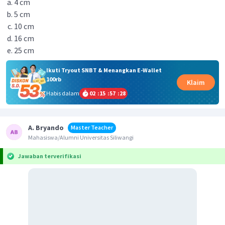
4 cm
5 cm
10 cm
16 cm
25 cm
Ikuti Tryout SNBT & Menangkan E-Wallet
100rb
Klaim
Habis dalam
02
:
15
:
57
:
28
A. Bryando
Master Teacher
Mahasiswa/Alumni Universitas Siliwangi
Jawaban terverifikasi