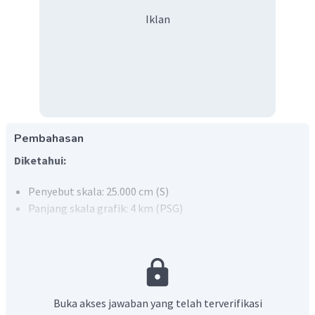
Iklan
Pembahasan
Diketahui:
Penyebut skala: 25.000 cm (S)
Panjang skala grafik: 4 km (PSG)
Ditanya:
Berapa panjang skala grafik di peta? (PSM)
Jawab:
Buka akses jawaban yang telah terverifikasi