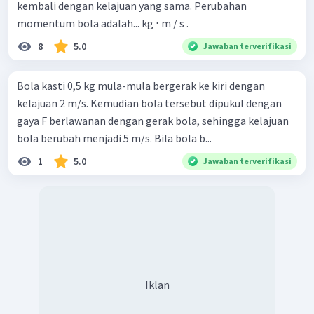
kembali dengan kelajuan yang sama. Perubahan
momentum bola adalah... kg ⋅ m / s .
8
5.0
Jawaban terverifikasi
Bola kasti 0,5 kg mula-mula bergerak ke kiri dengan
kelajuan 2 m/s. Kemudian bola tersebut dipukul dengan
gaya F berlawanan dengan gerak bola, sehingga kelajuan
bola berubah menjadi 5 m/s. Bila bola b...
1
5.0
Jawaban terverifikasi
Iklan