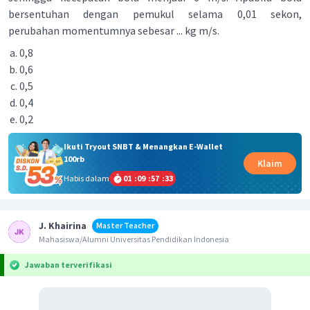
bersentuhan dengan pemukul selama 0,01 sekon,
perubahan momentumnya sebesar ... kg m/s.
0,8
0,6
0,5
0,4
0,2
Ikuti Tryout SNBT & Menangkan E-Wallet
100rb
Klaim
Habis dalam
01
:
09
:
57
:
33
J. Khairina
Master Teacher
Mahasiswa/Alumni Universitas Pendidikan Indonesia
Jawaban terverifikasi