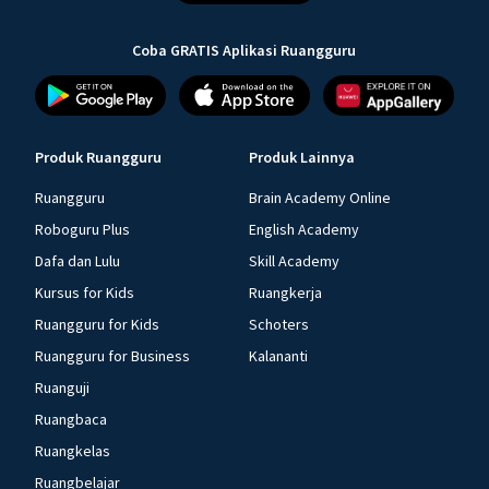
Coba GRATIS Aplikasi Ruangguru
Produk Ruangguru
Produk Lainnya
Ruangguru
Brain Academy Online
Roboguru Plus
English Academy
Dafa dan Lulu
Skill Academy
Kursus for Kids
Ruangkerja
Ruangguru for Kids
Schoters
Ruangguru for Business
Kalananti
Ruanguji
Ruangbaca
Ruangkelas
Ruangbelajar