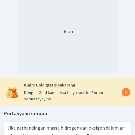
=
×
100%
25
g
=
72
,
72%
Komposisi karbon dan oksigen secara berturut-turut
adalah
27,28% dan 72,72%.
Iklan
Klaim Gold gratis sekarang!
Dengan Gold kamu bisa tanya soal ke Forum
sepuasnya, lho.
Pertanyaan serupa
Jika perbandingan massa hidrogen dan oksigen dalam air