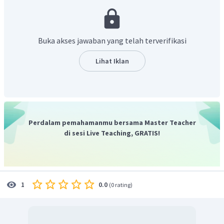
menggunakan data nomor 2, dimana jumlah massa zat
sebelum dan sesudah reaksi adalah sama sehingga
perbandingan massa C : massa O adalah 3 : 8.
Buka akses jawaban yang telah terverifikasi
Dengan demikian, komposisi karbon dan oksigen dalam 25
gram gram karbon dioksida yaitu:
Lihat Iklan
C
:
O
=
3
:
8
Jumlah
perbandingan
=
11
3
massa
C
=
×
25
g
11
Perdalam pemahamanmu bersama Master Teacher
=
6
,
82
g
di sesi Live Teaching, GRATIS!
massa
C
%
C
=
×
100%
massa
CO
2
6
,
82
g
=
×
100%
25
g
=
27
,
28%
0.0
1
(
0 rating
)
8
massa
O
=
×
25
g
11
=
18
,
18
g
massa
O
%
O
=
×
100%
massa
CO
2
18
,
18
g