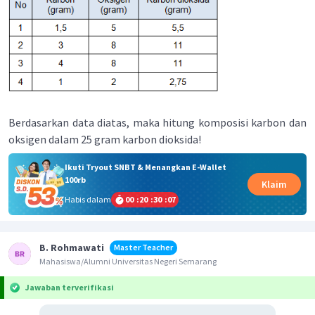
Berdasarkan data diatas, maka hitung komposisi karbon dan
oksigen dalam 25 gram karbon dioksida!
Ikuti Tryout SNBT & Menangkan E-Wallet
100rb
Klaim
Habis dalam
00
:
20
:
30
:
07
B. Rohmawati
Master Teacher
Mahasiswa/Alumni Universitas Negeri Semarang
Jawaban terverifikasi