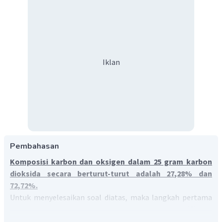
Iklan
Pembahasan
Komposisi karbon dan oksigen dalam 25 gram karbon
dioksida secara berturut-turut adalah 27,28% dan
72,72%.
Untuk menyelesaikan soal diatas, maka langkah pertama
adalah menentukan perbandingan massa karbon (C) dan
massa oksigen (O) terlebih dahulu yaitu dengan