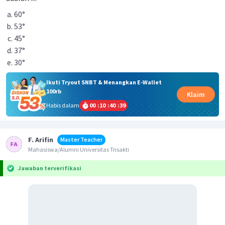
60°
53°
45°
37°
30°
Ikuti Tryout SNBT & Menangkan E-Wallet
100rb
Klaim
Habis dalam
00
:
10
:
40
:
39
F. Arifin
Master Teacher
Mahasiswa/Alumni Universitas Trisakti
Jawaban terverifikasi