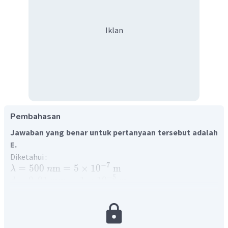
Iklan
Pembahasan
Jawaban yang benar untuk pertanyaan tersebut adalah
E.
Diketahui :
−
7
=
500
m
=
5
×
1
0
m
λ
n
−
5
=
0
,
01
mm
=
1
×
1
0
m
d
=
10
m
Ditanya : Sudut deviasi ?
Penyelesaian :