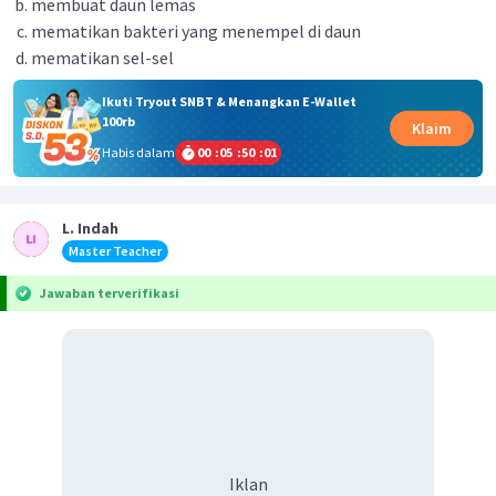
membuat daun lemas
mematikan bakteri yang menempel di daun
mematikan sel-sel
Ikuti Tryout SNBT & Menangkan E-Wallet
100rb
Klaim
Habis dalam
00
:
05
:
50
:
01
L. Indah
Master Teacher
Jawaban terverifikasi
Iklan