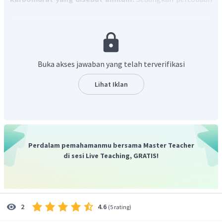
Ingenhousz membuktikan bahwa proses fotosintesis
menghasilkan oksigen.
Pada percobaan Sachs
tujuan dari daun dimasukkan dalam air mendidih adalah
agar daun tersebut layu (sel-selnya mati) dan mudah
Buka akses jawaban yang telah terverifikasi
dilarutkan klorofinya jika direbus dalam alkohol.
Dengan demikian, pilihan jawaban yang tepat adalah D.
Lihat Iklan
Perdalam pemahamanmu bersama Master Teacher
di sesi Live Teaching, GRATIS!
4.6
2
(
5 rating
)