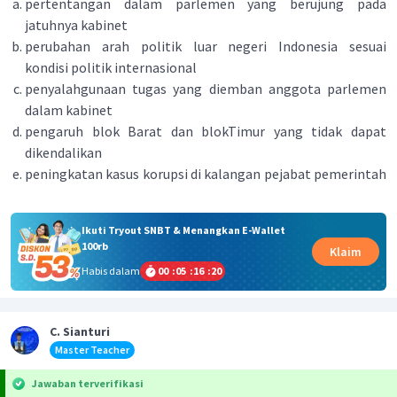
pertentangan dalam parlemen yang berujung pada
jatuhnya kabinet
perubahan arah politik luar negeri Indonesia sesuai
kondisi politik internasional
penyalahgunaan tugas yang diemban anggota parlemen
dalam kabinet
pengaruh blok Barat dan blokTimur yang tidak dapat
dikendalikan
peningkatan kasus korupsi di kalangan pejabat pemerintah
Ikuti Tryout SNBT & Menangkan E-Wallet
100rb
Klaim
Habis dalam
00
:
05
:
16
:
19
C. Sianturi
Master Teacher
Jawaban terverifikasi