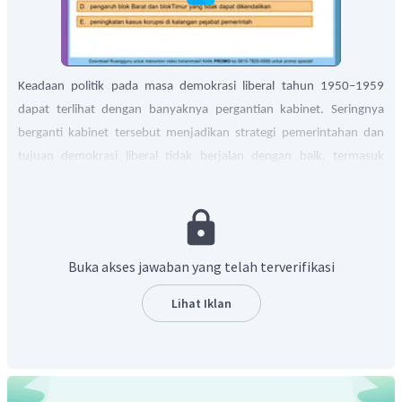
Keadaan politik pada masa demokrasi liberal tahun 1950–1959
dapat terlihat dengan banyaknya pergantian kabinet.
Seringnya
berganti kabinet tersebut menjadikan strategi pemerintahan dan
tujuan demokrasi liberal tidak berjalan dengan baik, termasuk
mengenai politik luar negeri karena setiap kabinet memiliki
pemikiran tersendiri. Akhirnya, permasalahan-permasalahan
tersebut memicu pertentangan dalam parlemen yang kemudian
berujung pada jatuhnya kabinet.
Buka akses jawaban yang telah terverifikasi
Contohnya masa Kabinet Sukiman, pada tanggal 23 Februari 1952
ditandatangani persetujuan bantuan ekonomi, teknik dan
Lihat Iklan
persenjataan dari Amerika Serikat atas dasar
Mutual Security Act
(MSA). Persetujuan ini menimbulkan tafsiran Indonesia telah
memasuki Blok Barat dan bertentangan dengan politik luar negeri
Indonesia yang bebas aktif. Muncul pertentangan dari Masyumi dan