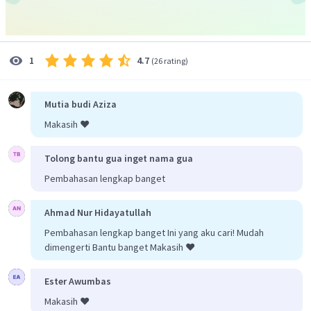
4.7
1
(
26 rating
)
Mutia budi Aziza
Makasih ❤️
Tolong bantu gua inget nama gua
Pembahasan lengkap banget
Ahmad Nur Hidayatullah
Pembahasan lengkap banget Ini yang aku cari! Mudah
dimengerti Bantu banget Makasih ❤️
Ester Awumbas
Makasih ❤️