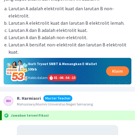
Larutan A adalah elektrolit kuat dan larutan B non-
elektrolit.
Larutan A elektrolit kuat dan larutan B elektrolit lemah.
Larutan A dan B adalah elektrolit kuat.
Larutan A dan B adalah non-elektrolit.
Larutan A bersifat non-elektrolit dan larutan B elektrolit
kuat.
Ikuti Tryout SNBT & Menangkan E-Wallet
100rb
Klaim
Habis dalam
01
:
06
:
56
:
13
R. Harmiasri
Master Teacher
Mahasiswa/Alumni Universitas Negeri Semarang
Jawaban terverifikasi