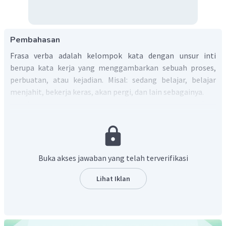
Pembahasan
Frasa verba adalah kelompok kata dengan unsur inti
berupa kata kerja yang menggambarkan sebuah proses,
perbuatan, atau kejadian. Misal: sedang belajar, belajar
menjahit, bekerja keras, akan pergi, dan lain sebagainya.
Untuk dapat menentukan kalimat mana yang tidak
memiliki frasa verba terlebih dahulu perlu dianalisis:
Demonstrasi besar yang berlangsung sejak April
1886, dari waktu ke waktu pendukungnya terus
Buka akses jawaban yang telah terverifikasi
bertambah. Pada kalimat satu terdapat satu frasa
verba, yaitu terus bertambah.
Lihat Iklan
Peristiwa monumental yang menjadi puncak dari
persatuan gerakan buruh dunia adalah
penyelenggaraan Kongres Buruh Internasional tahun
1889. Pada kalimat dua tidak terdapat frasa verba.