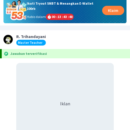
Ikuti Tryout SNBT & Menangkan E-Wallet
100rb
Klaim
Habis dalam
00
:
13
:
43
:
48
R. Trihandayani
Master Teacher
Jawaban terverifikasi
Iklan