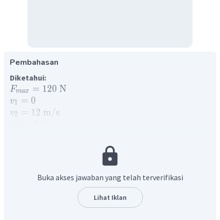
Pembahasan
Diketahui:
=
120
N
F
ma
x
=
0
v
1
=
12
m
/
s
v
2
Δ
=
0
,
2
t
s
=
800
=
0
,
8
kg
m
g
r
am
Ditanyakan:
I
= ?
Jawaban:
Buka akses jawaban yang telah terverifikasi
Impuls :
=
(
−
)
I
m
v
v
Lihat Iklan
2
1
=
0
,
8
(
12
−
0
)
I
=
9
,
6
Ns
I