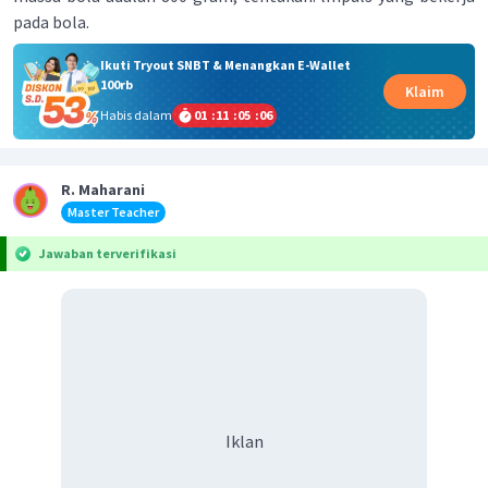
pada bola.
Ikuti Tryout SNBT & Menangkan E-Wallet
100rb
Klaim
Habis dalam
01
:
11
:
05
:
06
R. Maharani
Master Teacher
Jawaban terverifikasi
Iklan