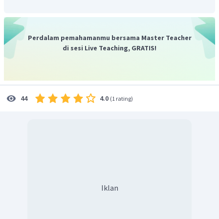
Jadi impuls yang bekerja pada bola adalah 9,6 Ns.
Perdalam pemahamanmu bersama Master Teacher
di sesi Live Teaching, GRATIS!
4.0
44
(
1 rating
)
Iklan