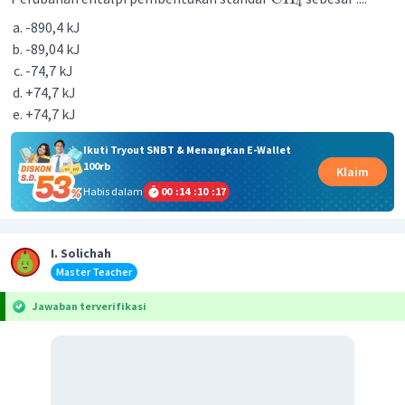
4
-890,4 kJ
-89,04 kJ
-74,7 kJ
+74,7 kJ
+74,7 kJ
Ikuti Tryout SNBT & Menangkan E-Wallet
100rb
Klaim
Habis dalam
00
:
14
:
10
:
17
I. Solichah
Master Teacher
Jawaban terverifikasi