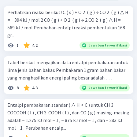
Perhatikan reaksi berikut! C ( s ) + O 2 ​ ( g ) → CO 2 ​ ( g ) △ H
= − 394 kJ / mol 2 CO ( g ) + O 2 ​ ( g ) → 2 CO 2 ​ ( g ) △ H = −
569 kJ / mol Perubahan entalpi reaksi pembentukan 168
gr...
1
4.2
Jawaban terverifikasi
Tabel berikut menyajikan data entalpi pembakaran untuk
lima jenis bahan bakar. Pembakaran 1 gram bahan bakar
yang menghasilkan energi paling besar adalah … .
8
4.3
Jawaban terverifikasi
Entalpi pembakaran standar ( △ H ∘ C ) untuk CH 3 ​
COCOOH ( I ) , CH 3 ​ COOH ( l ) , dan CO ( g ) masing-masing
adalah − 1.275 kJ mol − 1 , − 875 kJ mol − 1 , dan − 283 kJ
mol − 1 . Perubahan entalp...