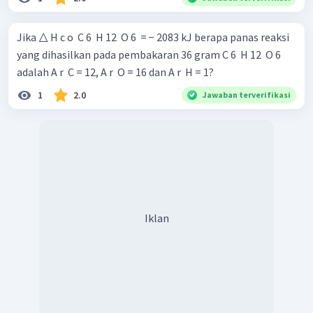
Jika △ H c o ​ C 6 ​ H 12 ​ O 6 ​ = − 2083 kJ berapa panas reaksi
yang dihasilkan pada pembakaran 36 gram C 6 ​ H 12 ​ O 6 ​
adalah A r ​ C = 12, A r ​ O = 16 dan A r ​ H = 1?
1
2.0
Jawaban terverifikasi
Iklan