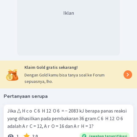
Iklan
Klaim Gold gratis sekarang!
Dengan Gold kamu bisa tanya soal ke Forum
sepuasnya, lho.
Pertanyaan serupa
Jika △ H c o ​ C 6 ​ H 12 ​ O 6 ​ = − 2083 kJ berapa panas reaksi
yang dihasilkan pada pembakaran 36 gram C 6 ​ H 12 ​ O 6 ​
adalah A r ​ C = 12, A r ​ O = 16 dan A r ​ H = 1?
1
2.0
Jawaban terverifikasi