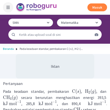
Masuk
Beranda
Pada keadaan standar, pembakaran C ( s ) , H 2 ​ (...
Iklan
Pertanyaan
C
(
)
H
(
)
Pada keadaan standar, pembakaran
,
, dan
s
g
2
CH
(
)
secara berurutan menghasilkan energi 393,5
g
4
−
1
−
1
−
1
kJ
mol
kJ
mol
kJ
mol
, 285,8
, dan 890,4
.
CH
Perubahan entalpi pembentukan standar
sebesar ....