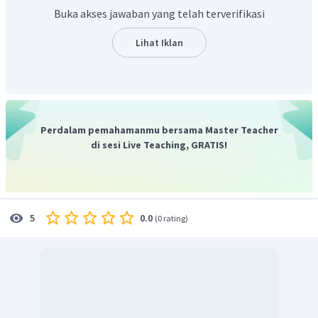
Dengan demikian, perubahan entaipi pembentukan standar
Buka akses jawaban yang telah terverifikasi
CH
sebesar -74,7 kJ.
4
Jadi, jawaban yang benar adalah C.
Lihat Iklan
Perdalam pemahamanmu bersama Master Teacher
di sesi Live Teaching, GRATIS!
0.0
5
(
0 rating
)