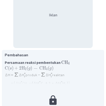
Iklan
Pembahasan
CH
Persamaan reaksi pembentukan
4
C
(
)
+
2
H
(
)
→
CH
(
)
s
g
g
2
4