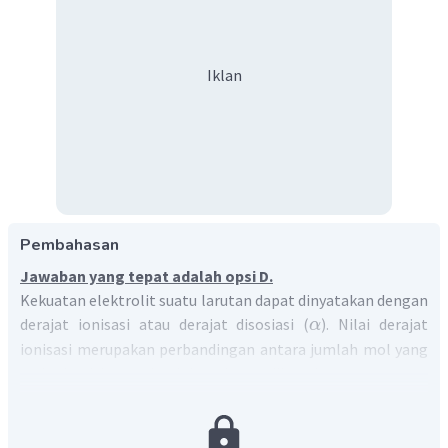
Iklan
Pembahasan
Jawaban yang tepat adalah opsi D.
Kekuatan elektrolit suatu larutan dapat dinyatakan dengan
derajat ionisasi atau derajat disosiasi (
). Nilai derajat
α
ionisasi merupakan perbandingan antara jumlah mol yang
terionisasi dengan jumlah mol yang dilarutkan.
jumlah
mol
yang
terionisasi
=
α
jumlah
mol
yang
dilarutkan
Jika pada hasil pengamatan larutan elektrolit kuat