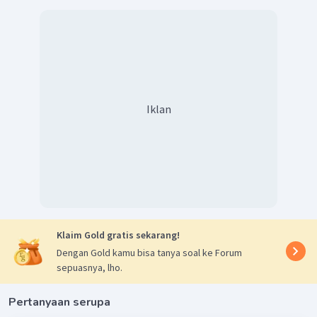
Iklan
Klaim Gold gratis sekarang!
Dengan Gold kamu bisa tanya soal ke Forum
sepuasnya, lho.
Pertanyaan serupa