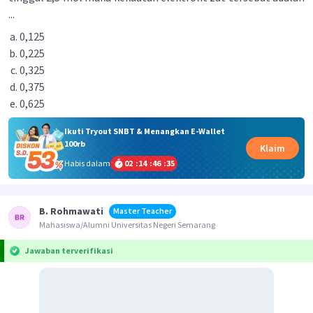
...
0,125
0,225
0,325
0,375
0,625
Ikuti Tryout SNBT & Menangkan E-Wallet
100rb
Klaim
Habis dalam
02
:
14
:
46
:
34
B. Rohmawati
Master Teacher
Mahasiswa/Alumni Universitas Negeri Semarang
Jawaban terverifikasi