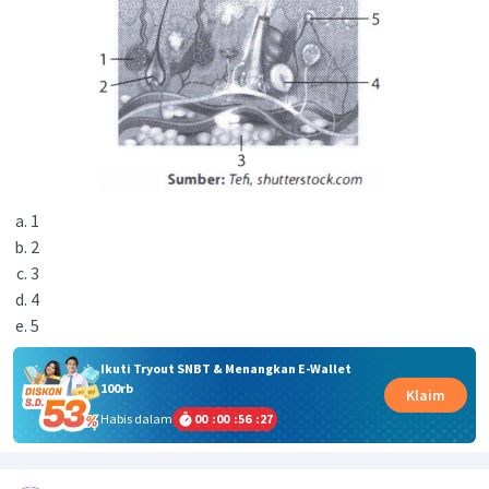
1
2
3
4
5
Ikuti Tryout SNBT & Menangkan E-Wallet
100rb
Klaim
Habis dalam
00
:
00
:
56
:
27