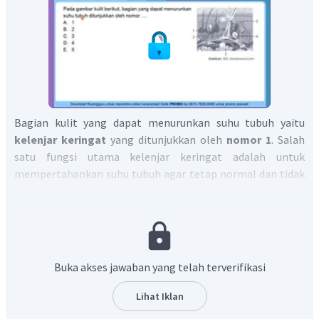
Bagian kulit yang dapat menurunkan suhu tubuh yaitu
kelenjar keringat
yang ditunjukkan oleh
nomor 1
. Salah
satu fungsi utama kelenjar keringat adalah untuk
mempertahankan suhu tubuh agar tetap normal dan tidak
meningkat terlalu tinggi. Selain itu kelenjar keringat
memiliki hubungan erat dengan kelenjar minyak di kulit
(kelenjar sebasea). Bersama dengan sebum atau minyak
alami kulit, keringat yang dihasilkan kelenjar keringat
berfungsi untuk melumasi dan melembapkan kulit dan
Buka akses jawaban yang telah terverifikasi
rambut agar tidak kekeringan dan mudah rusak.
Dengan demikian, pilihan jawaban yang tepat adalah A.
Lihat Iklan