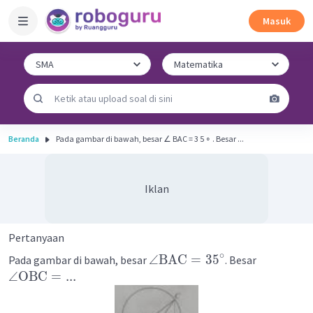
Masuk
Beranda
Pada gambar di bawah, besar ∠ BAC = 3 5 ∘ . Besar ...
Iklan
Pertanyaan
∘
∠
BAC
=
3
5
Pada gambar di bawah, besar
. Besar
∠
OBC
=
...