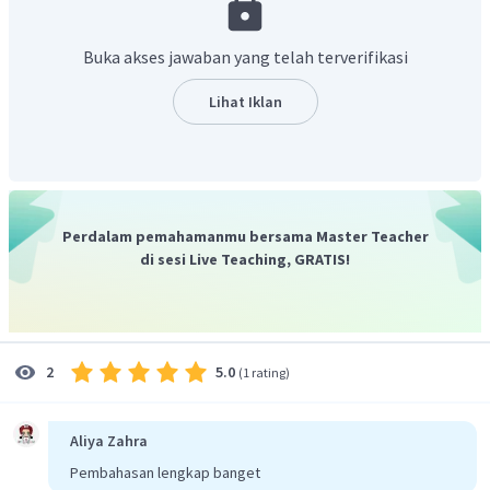
∘
=
7
0
Segitiga BOC merupakan segitiga sama kaki, sehingga
Buka akses jawaban yang telah terverifikasi
∠
OBC
=
∠
BCO
=
.
x
∘
∠
BOC
+
∠
OBC
+
∠
BCO
=
18
0
Lihat Iklan
∘
∘
7
0
+
+
=
18
0
x
x
∘
∘
2
=
18
0
−
7
0
x
∘
2
=
11
0
x
∘
=
5
5
x
Perdalam pemahamanmu bersama Master Teacher
Jadi, jawaban yang tepat adalah C.
di sesi Live Teaching, GRATIS!
5.0
2
(
1 rating
)
Aliya Zahra
Pembahasan lengkap banget