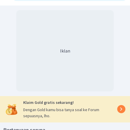
Iklan
Klaim Gold gratis sekarang!
Dengan Gold kamu bisa tanya soal ke Forum
sepuasnya, lho.
Pertanyaan serupa