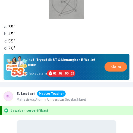
Ikuti Tryout SNBT & Menangkan E-Wallet
100rb
Klaim
Habis dalam
01
:
07
:
00
:
23
E. Lestari
Master Teacher
Mahasiswa/Alumni Universitas Sebelas Maret
Jawaban terverifikasi