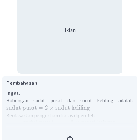
Iklan
Pembahasan
Ingat.
Hubungan sudut pusat dan sudut keliling adalah
sudut
pusat
=
2
×
sudut
keliling
Berdasarkan pengertian di atas diperoleh
sudut
pusat
=
2
×
sudut
keliling
∠
BOC
=
2
×
∠
BAC
∘
=
2
×
3
5