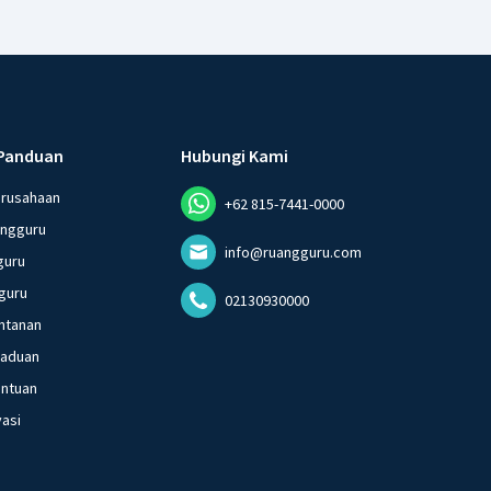
Panduan
Hubungi Kami
erusahaan
+62 815-7441-0000
angguru
info@ruangguru.com
guru
guru
02130930000
ntanan
gaduan
entuan
vasi