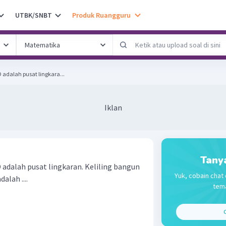
UTBK/SNBT
Produk Ruangguru
O adalah pusat lingkara...
Iklan
Tany
O adalah pusat lingkaran. Keliling bangun
Yuk, cobain chat 
alah ....
tema
C