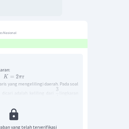
as Nasional
karan:
=
2
r
K
π
aris yang mengelilingi daerah. Pada soal
3
 dicari adalah keliling dari
lingkaran
4
i-jari lingkaran. Pertama cari keliling
diarsir dengan diketahui
=
21
cm
.
3
aban yang telah terverifikasi