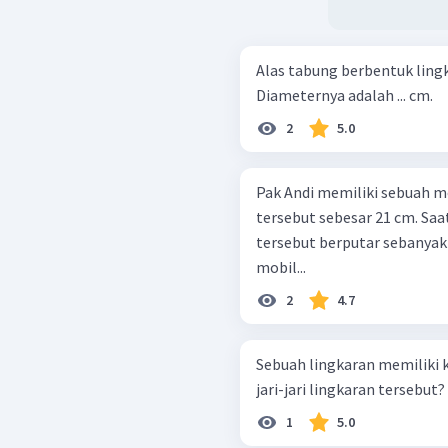
Alas tabung berbentuk lingk
Diameternya adalah ... cm.
2
5.0
Pak Andi memiliki sebuah mo
tersebut sebesar 21 cm. Saa
tersebut berputar sebanyak 
mobil...
2
4.7
Sebuah lingkaran memiliki k
jari-jari lingkaran tersebut?
1
5.0