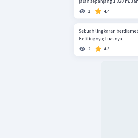
jalan sepanjang 1.320 m. Jari
1
4.4
Sebuah lingkaran berdiameter 42 cm
Kelilingnya; Luasnya.
2
4.3