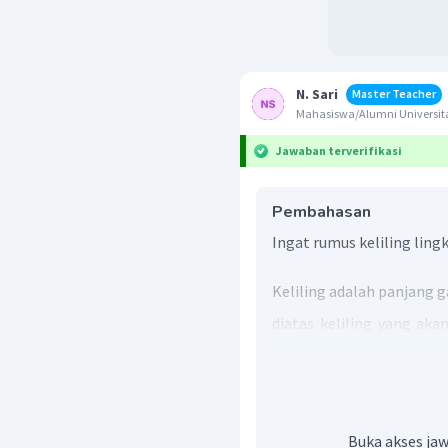
N. Sari
Master Teacher
Mahasiswa/Alumni Universit
Jawaban terverifikasi
Pembahasan
Ingat rumus keliling ling
Keliling adalah panjang g
diatas keliling yang akan
ditambah panjang dua jar
lingkaran yang 
1
1
r
=
d
=
×
42
cm
2
2
Buka akses jaw