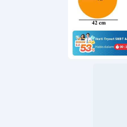
Ikuti Tryout SNBT 
Habis dalam
00
:
1