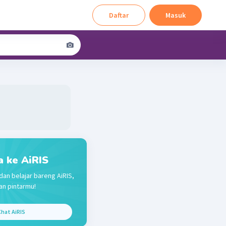
Daftar
Masuk
a ke AiRIS
dan belajar bareng AiRIS,
n pintarmu!
hat AiRIS