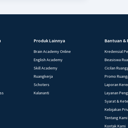
u
Produk Lainnya
Bantuan & 
Brain Academy Online
Kredensial P
English Academy
Beasiswa Ru
Skill Academy
Cicilan Ruang
Ruangkerja
Promo Ruang
Schoters
Laporan Kere
ess
Kalananti
Layanan Pen
Syarat & Ket
Kebijakan Pri
Tentang Kami
Kontak Kami