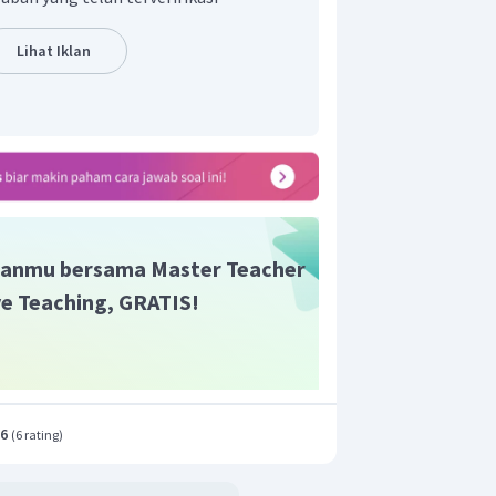
an Okinawa ke tangan sekutu (Amerika
Lihat Iklan
anmu bersama Master Teacher
ive Teaching, GRATIS!
.6
(
6 rating
)