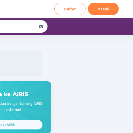
Daftar
Masuk
a ke AiRIS
dan belajar bareng AiRIS,
n pintarmu!
hat AiRIS