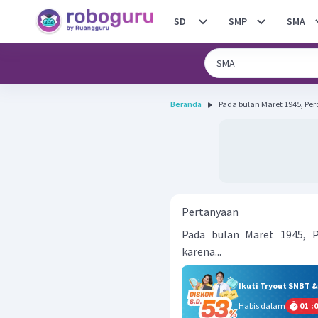
SD
SMP
SMA
Beranda
Pada bulan Maret 1945, Per
Pertanyaan
Pada bulan Maret 1945, P
karena...
Ikuti Tryout SNBT 
Habis dalam
01
:
0