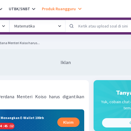
UTBK/SNBT
Produk Ruangguru
dana Menteri Koiso harus...
Iklan
Tany
erdana Menteri Koiso harus digantikan
Yuk, cobain chat 
tema
& Menangkan E-Wallet 100rb
Klaim
C
4
:
45
:
12