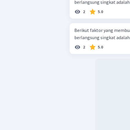
berlangsung singkat adalah .
2
5.0
Berikut faktor yang membua
berlangsung singkat adalah .
2
5.0