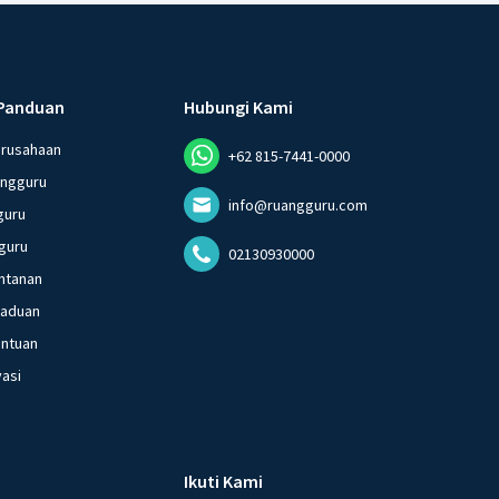
Panduan
Hubungi Kami
erusahaan
+62 815-7441-0000
angguru
info@ruangguru.com
guru
guru
02130930000
ntanan
gaduan
entuan
vasi
Ikuti Kami