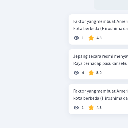
Faktor yangmembuat Amerik
kota berbeda (Hiroshima dan 
1
4.3
Jepang secara resmi menya
Raya terhadap pasukansekutu
4
5.0
Faktor yangmembuat Amerik
kota berbeda (Hiroshima dan 
1
4.3