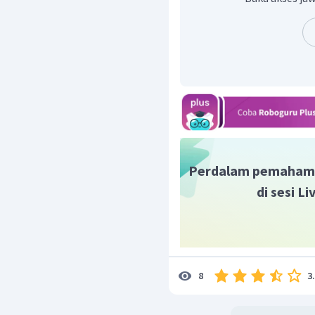
karena jatuhnya Kepulau
Serikat).
Perdalam pemaham
di sesi L
3
8