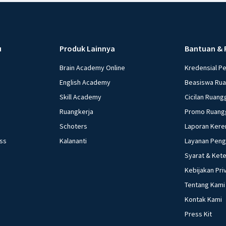
u
Produk Lainnya
Bantuan & 
Brain Academy Online
Kredensial P
English Academy
Beasiswa Ru
Skill Academy
Cicilan Ruang
Ruangkerja
Promo Ruang
Schoters
Laporan Kere
ess
Kalananti
Layanan Pen
Syarat & Ket
Kebijakan Pri
Tentang Kami
Kontak Kami
Press Kit