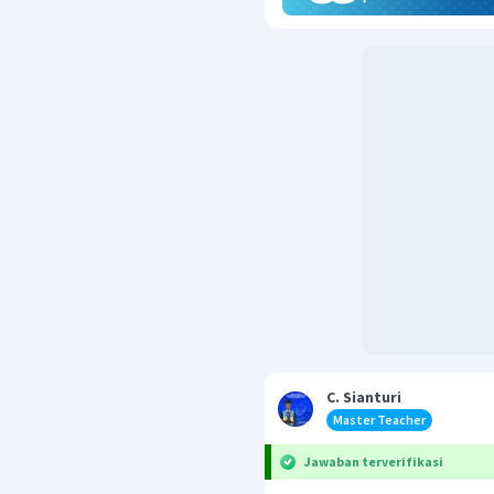
C. Sianturi
Master Teacher
Jawaban terverifikasi