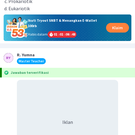
Prokariotik
Eukariotik
Ikuti Tryout SNBT & Menangkan E-Wallet
100rb
Klaim
Habis dalam
01
:
01
:
06
:
47
R. Yumna
Master Teacher
Jawaban terverifikasi
Iklan