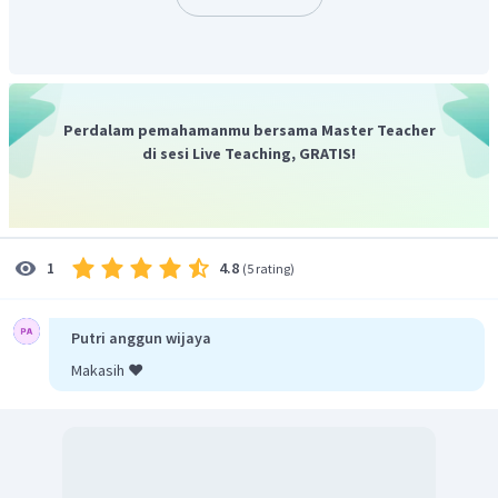
Perdalam pemahamanmu bersama Master Teacher
di sesi Live Teaching, GRATIS!
4.8
1
(
5 rating
)
Putri anggun wijaya
Makasih ❤️