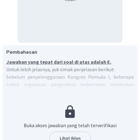
Pembahasan
Jawaban yang tepat dari soal di atas adalah E.
Untuk lebih jelasnya, yuk simak penjelasan berikut:
Sebelum penyelenggaraan Kongres Pemuda I, beberapa
tokoh organisasi pergerakan kedaerahan melakukan
pertemuan dan konferensi. Hal ini sebagai respon dari para
pemuda Indonesia atas Manifesto Politik yang diumumkan
organisasi
Indonesische Vereeniging
atau Perhimpunan
Indonesia pada 1925. Pertemuan dilakukan pada 15
November 1925 dan diikuti oleh
Jong Java
,
Jong Sumatranen
Buka akses jawaban yang telah terverifikasi
Bond
,
Jong Ambon
,
Minahasische Studeerenten
, dan Sekar
Rukun.
Lihat Iklan