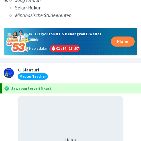
Jong Ambon
Sekar Rukun
Minahasische Studeerenten
Ikuti Tryout SNBT & Menangkan E-Wallet
100rb
Klaim
Habis dalam
01
:
14
:
17
:
57
C. Sianturi
Master Teacher
Jawaban terverifikasi
Iklan