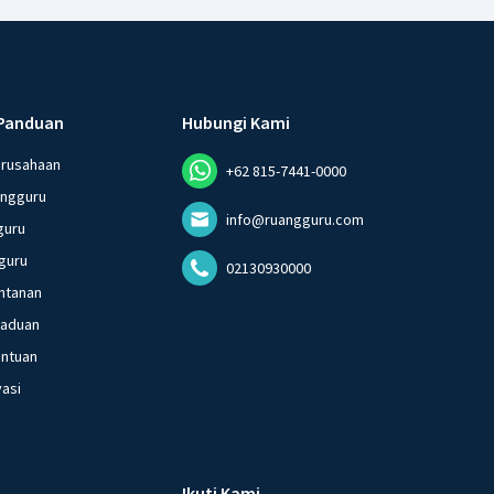
Panduan
Hubungi Kami
erusahaan
+62 815-7441-0000
angguru
info@ruangguru.com
guru
guru
02130930000
ntanan
gaduan
entuan
vasi
Ikuti Kami