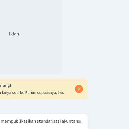
Iklan
arang!
 tanya soal ke Forum sepuasnya, lho.
 mempublikasikan standarisasi akuntansi