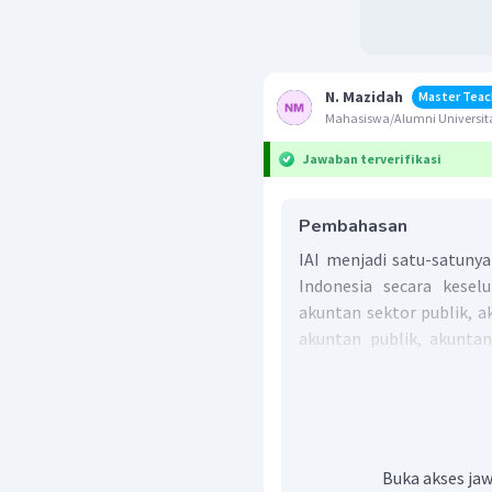
N. Mazidah
Master Teac
Mahasiswa/Alumni Universit
Jawaban terverifikasi
Pembahasan
IAI menjadi satu-satuny
Indonesia secara kesel
akuntan sektor publik, a
akuntan publik, akunta
forensik, dan lainnya. 
1957 dengan dua tujuan ya
Membimbing per
Buka akses jaw