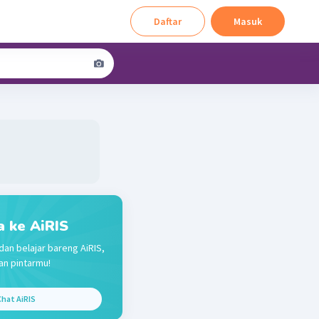
Daftar
Masuk
a ke AiRIS
dan belajar bareng AiRIS,
n pintarmu!
hat AiRIS