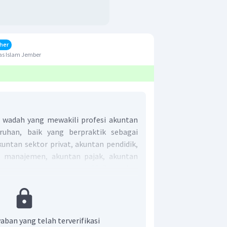
her
as Islam Jember
a wadah yang mewakili profesi akuntan
uruhan, baik yang berpraktik sebagai
kuntan sektor privat, akuntan pendidik,
n manajemen, akuntan pajak, akuntan
IAI didirikan pada tanggal 23 Desember
itu:
kembangan akuntansi serta
aban yang telah terverifikasi