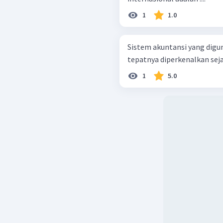
1
1.0
Sistem akuntansi yang digu
tepatnya diperkenalkan sej
1
5.0