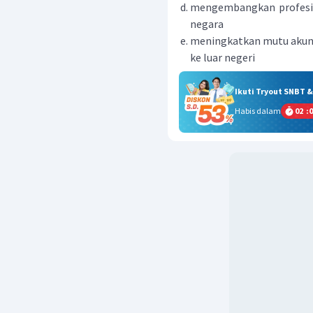
mengembangkan profesi 
negara
meningkatkan mutu akun
ke luar negeri
Ikuti Tryout SNBT 
Habis dalam
02
:
0