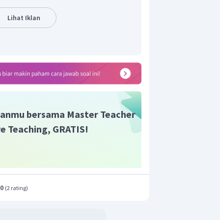
ndidikan akuntan
kerjaan akuntan
Lihat Iklan
 adalah pilihan D.
anmu bersama Master Teacher
ive Teaching, GRATIS!
.0
(
2 rating
)