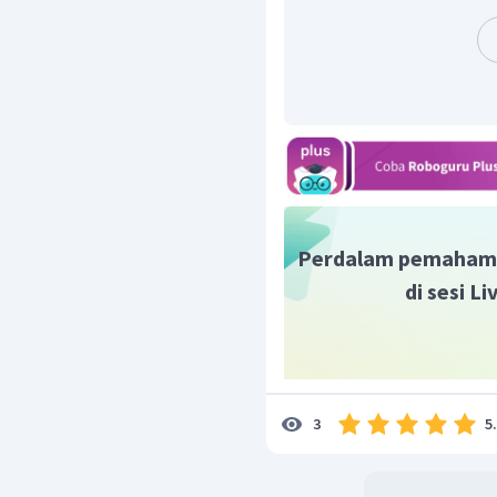
mempertinggi mutu pe
Mempertinggi mutu pe
Jadi, jawaban yang benar
Perdalam pemaham
di sesi L
5
3