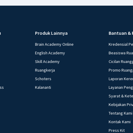
u
Produk Lainnya
Bantuan & 
Brain Academy Online
Kredensial P
English Academy
Beasiswa Ru
Skill Academy
Cicilan Ruang
Ruangkerja
Promo Ruang
Schoters
Laporan Kere
ess
Kalananti
Layanan Pen
Syarat & Ket
Kebijakan Pri
Tentang Kami
Kontak Kami
Press Kit