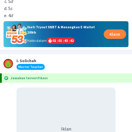
5
d
5
s
4
d
Ikuti Tryout SNBT & Menangkan E-Wallet
100rb
Klaim
Habis dalam
01
:
01
:
43
:
42
I. Solichah
Master Teacher
Jawaban terverifikasi
Iklan