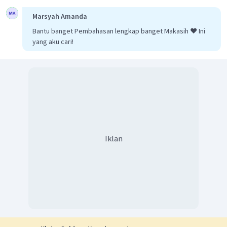
Marsyah Amanda
Bantu banget Pembahasan lengkap banget Makasih ❤️ Ini
yang aku cari!
Orbital yang harus terisi penuh sebelum orbital 4
f
adalah
orbital 6
s
.
Jadi, jawaban yang benar adalah A.
Iklan